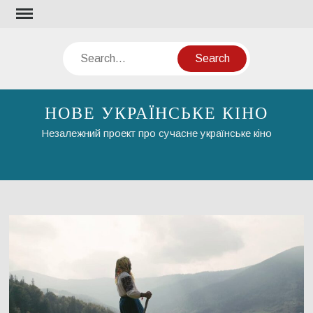
Skip
to
content
Search
НОВЕ УКРАЇНСЬКЕ КІНО
Незалежний проект про сучасне українське кіно