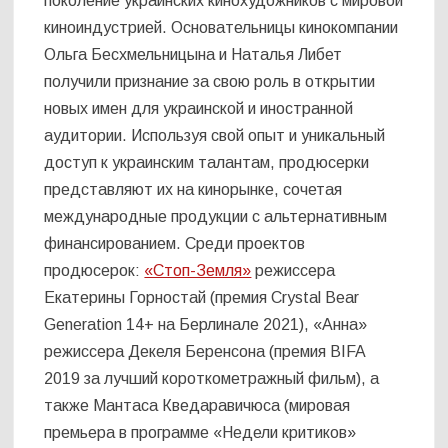
поколение украинских кинохудожников с мировой
киноиндустрией. Основательницы кинокомпании
Ольга Бесхмельницына и Наталья Либет
получили признание за свою роль в открытии
новых имен для украинской и иностранной
аудитории. Используя свой опыт и уникальный
доступ к украинским талантам, продюсерки
представляют их на кинорынке, сочетая
международные продукции с альтернативным
финансированием. Среди проектов
продюсерок:
«Стоп-Земля»
режиссера
Екатерины Горностай (премия Crystal Bear
Generation 14+ на Берлинале 2021), «Анна»
режиссера Декеля Беренсона (премия BIFA
2019 за лучший короткометражный фильм), а
также Мантаса Кведаравичюса (мировая
премьера в программе «Недели критиков»