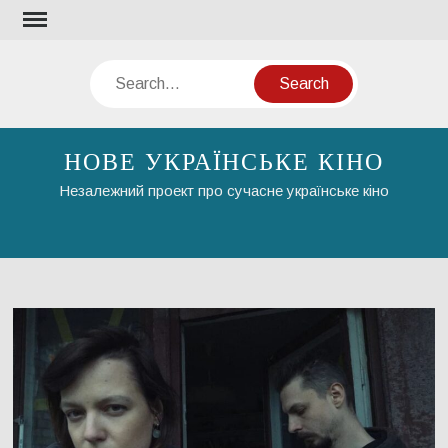
Skip
to
content
Search
НОВЕ УКРАЇНСЬКЕ КІНО
Незалежний проект про сучасне українське кіно