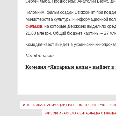
Сергей Лыба. Продюсеры: Анатолий Безух, Д
Напомним, фильм создан DzidzioFilm при подде
Министерства культуры и информационной поли
фильмов
, на которые Держкино выделило сре
21,60 млн грн. Общий бюджет картины – 27 млн
Комедия-квест выйдет в украинский кинопрокат
Читайте также
Комедия «Янтарные копы» выйдет в 
Навигация
ФЕСТИВАЛЬ АНИМАЦИИ LINOLEUM СТАРТУЕТ УЖЕ ЗАВТ
по
«КИБОРГИ» АХТЕМА СЕИТАБЛАЕВА ОТКРЫВА