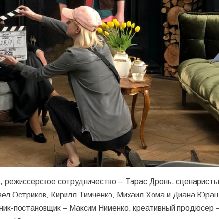
 режиссерское сотрудничество – Тарас Дронь, сценаристы
авел Остриков, Кирилл Тимченко, Михаил Хома и Диана Юра
ник-постановщик – Максим Нименко, креативный продюсер 