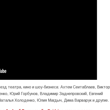
везд театра, кино и шоу-бизнеса: Ахтем Сеитаблаев, Викто
енко, Юрий Горбунов, Владимир Заднепровский, Евгений
Наталья Холоденко, Юлия Магдыч, Дима Варварук и другие.