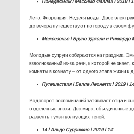
Понедельник
l
Массимо Фаллаи
l
2018
l
1
Лето. Флоренция. Неделя моды. Двое электрик
до вечера путешествуют по городу в своем фу
Межсезонье
l
Бруно Уджоли и Риккардо 
Молодые супруги собираются на праздник. Эми
взволнованный из-за речи, к которой не знает,
комнаты в комнату – от одного этапа жизни к д
Путешествия
l
Беппе Леонетти
l
2019
l
14
Водоворот воспоминаний затягивает отца и сы
отдаленные эпохи. Два мира, объединенные до
развеять туман волнующих теней.
14
l
Альдо Сурриккио
l
2019
l
14’