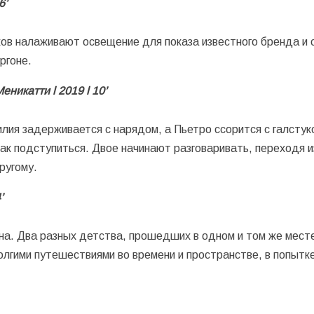
6’
ов налаживают освещение для показа известного бренда и 
ргоне.
Меникатти
l
2019
l
10’
лия задерживается с нарядом, а Пьетро ссорится с галстук
 как подступиться. Двое начинают разговаривать, переходя и
ругому.
’
на. Два разных детства, прошедших в одном и том же месте
лгими путешествиями во времени и пространстве, в попытк