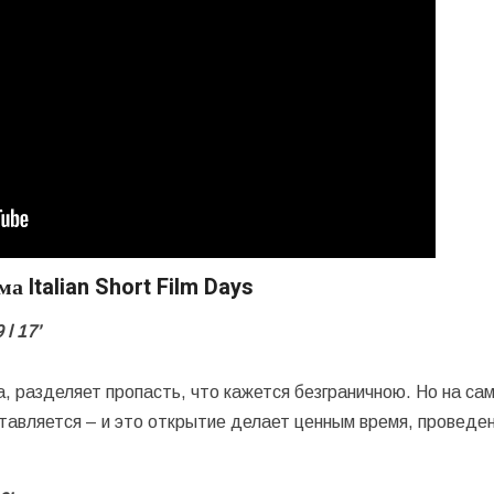
а Italian Short Film Days
9
l
17’
, разделяет пропасть, что кажется безграничною. Но на са
тавляется – и это открытие делает ценным время, проведе