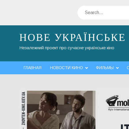
Skip
Search
to
content
НОВЕ УКРАЇНСЬКЕ
Незалежний проект про сучасне українське кіно
ГЛАВНАЯ
НОВОСТИ КИНО
ФИЛЬМЫ