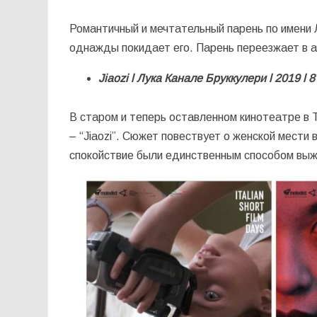
Романтичный и мечтательный парень по имени 
однажды покидает его. Парень переезжает в а
Jiaozi
l
Лука Канале Бруккулери
l
2019
l
8
В старом и теперь оставленном кинотеатре в 
– “Jiaozi”. Сюжет повествует о женской мести 
спокойствие были единственным способом выж