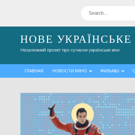
Skip
Search
to
content
НОВЕ УКРАЇНСЬКЕ
Незалежний проект про сучасне українське кіно
ГЛАВНАЯ
НОВОСТИ КИНО
ФИЛЬМЫ