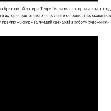
ра британской сатиры Терри Гиллиама, которая из года в го
в истории британского кино. Лента об общество, скованно
 премию «Оскар» за лучший сценарий и работу художника-