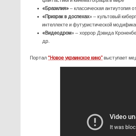
фантастики и кинематографа в мире
«Бразилия»
– классическая антиутопия о
«Призрак в доспехах
» – культовый кибе
интеллекте и футуристической модифика
«Видеодром
» – хоррор Дэвида Кроненбе
др.
Портал
“Новое украинское кино”
выступает ме