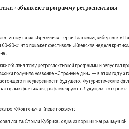
итики» объявляет программу ретроспективы
ика, антиутопия «Бразилия» Терри Гиллиама, киберпанк «Пр
 60-90-х: что покажет фестиваль «Киевская неделя критики»
ене.
ки»
объявил тему ретроспективной программы и запустил п
ассики получила название «Странные дни» — в этом году эт
настоящего и неуверенности будущего. Футуристические фи
кураторами фестиваля, рефлексируют о будущем, которое в
театре «Жовтень» в Киеве покажут:
овая лента Стэнли Кубрика, одна из вершин жанра научной