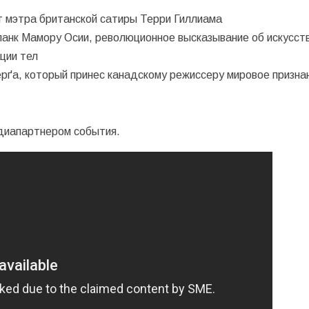
т мэтра британской сатиры Терри Гиллиама
рпанк Мамору Осии, революционное высказывание об искусст
ции тел
рґа, который принес канадскому режиссеру мировое призна
диапартнером события.