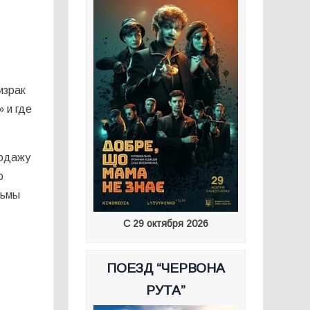
израк
 и где
родажу
о
льмы
С 29 октября 2026
ПОЕЗД “ЧЕРВОНА
РУТА”