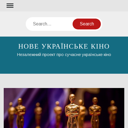
Skip
to
content
Search
НОВЕ УКРАЇНСЬКЕ КІНО
Незалежний проект про сучасне українське кіно