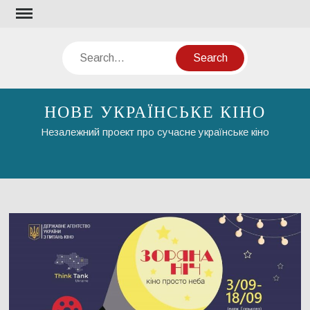
Skip
to
content
Search
НОВЕ УКРАЇНСЬКЕ КІНО
Незалежний проект про сучасне українське кіно