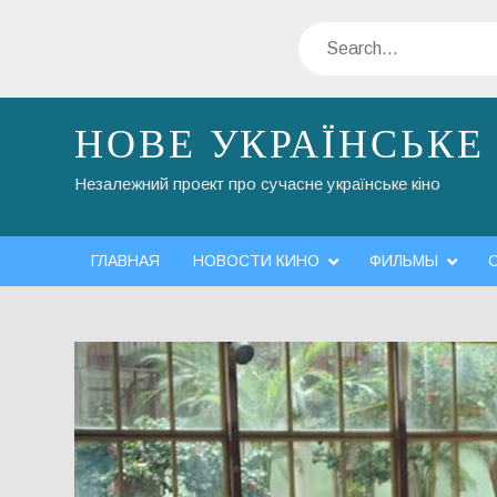
Skip
Search
to
content
НОВЕ УКРАЇНСЬКЕ
Незалежний проект про сучасне українське кіно
ГЛАВНАЯ
НОВОСТИ КИНО
ФИЛЬМЫ