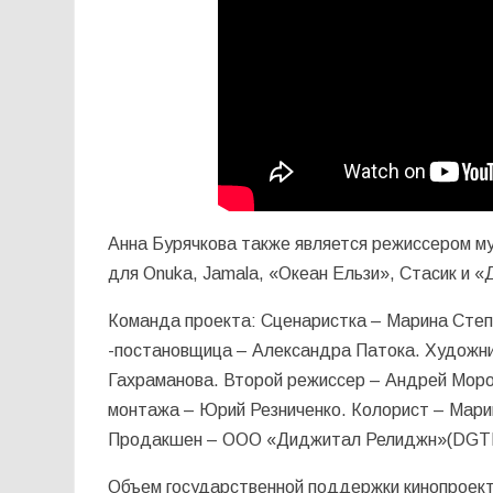
Анна Бурячкова также является режиссером м
для Onuka, Jamala, «Океан Ельзи», Стасик и «Д
Команда проекта: Сценаристка – Марина Степ
-постановщица – Александра Патока. Художни
Гахраманова. Второй режиссер – Андрей Мороз
монтажа – Юрий Резниченко. Колорист – Мари
Продакшен – ООО «Диджитал Релиджн»(DGT
Объем государственной поддержки кинопроекта