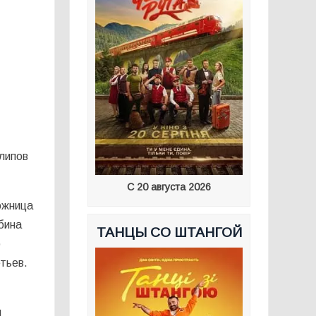
липов
С 20 августа 2026
ожница
бина
ТАНЦЫ СО ШТАНГОЙ
р
тьев.
и