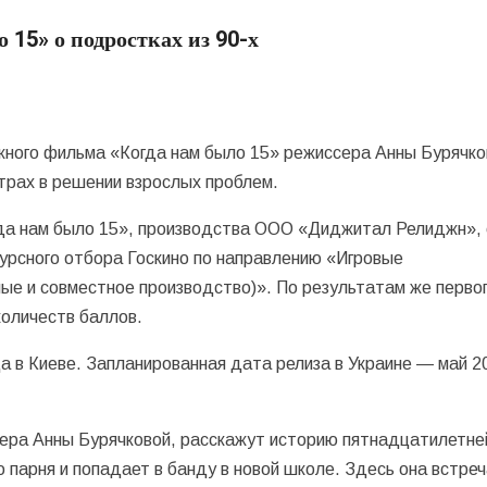
15» о подростках из 90-х
ного фильма «Когда нам было 15» режиссера Анны Бурячко
страх в решении взрослых проблем.
да нам было 15», производства ООО «Диджитал Релиджн»,
урсного отбора Госкино по направлению «Игровые
е и совместное производство)». По результатам же перво
количеств баллов.
а в Киеве. Запланированная дата релиза в Украине — май 2
ера Анны Бурячковой, расскажут историю пятнадцатилетне
о парня и попадает в банду в новой школе. Здесь она встре