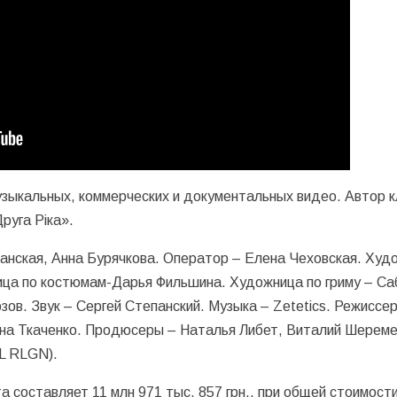
узыкальных, коммерческих и документальных видео. Автор к
руга Ріка».
анская, Анна Бурячкова. Оператор – Елена Чеховская. Худ
ца по костюмам-Дарья Фильшина. Художница по гриму – Са
ов. Звук – Сергей Степанский. Музыка – Zetetics. Режиссе
на Ткаченко. Продюсеры – Наталья Либет, Виталий Шереме
L RLGN).
 составляет 11 млн 971 тыс. 857 грн., при общей стоимост