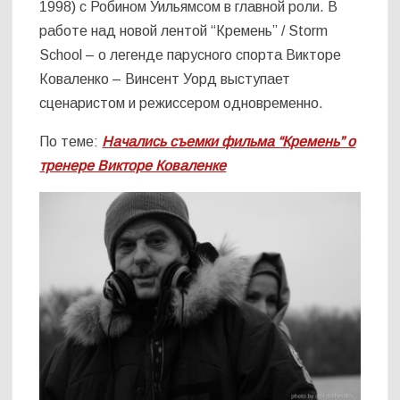
1998) с Робином Уильямсом в главной роли. В
работе над новой лентой “Кремень” / Storm
School – о легенде парусного спорта Викторе
Коваленко – Винсент Уорд выступает
сценаристом и режиссером одновременно.
По теме:
Начались съемки фильма “Кремень” о
тренере Викторе Коваленке