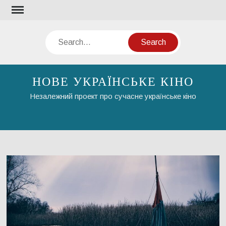
Skip
to
content
Search
НОВЕ УКРАЇНСЬКЕ КІНО
Незалежний проект про сучасне українське кіно