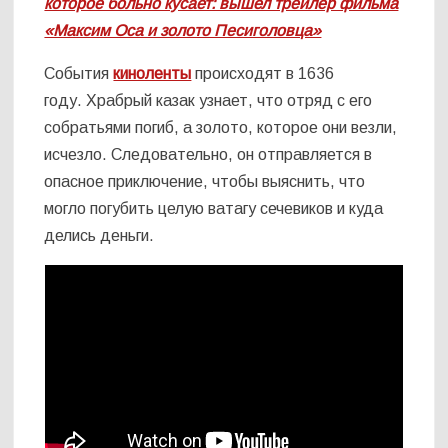
которое больно кусает: вышел трейлер фильма
«Максим Оса и золото Песиголовца»
События
киноленты
происходят в 1636
году. Храбрый казак узнает, что отряд с его
собратьями погиб, а золото, которое они везли,
исчезло. Следовательно, он отправляется в
опасное приключение, чтобы выяснить, что
могло погубить целую ватагу сечевиков и куда
делись деньги.