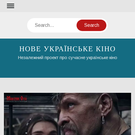
Skip
to
content
Search
НОВЕ УКРАЇНСЬКЕ КІНО
Незалежний проект про сучасне українське кіно