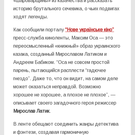
«шароварщины» из казачества и рассказать
историю брутального сечевика, о чьих подвигах
ходят легенды.
Как сообщили порталу
“Нове українське кіно”
пресс-служба киноленты,
Максим Оса — это
переосмысленный «книжный» образ украинского
казака, созданный Мирославом Латиком и
Андреем Бабиком. “Оса не совсем простой
парень, пытающийся расплести “гадючее
гнездо”. Даже то, что он видит, на самом деле
может оказаться неправдой. Возможно
хорошее не хорошее, а плохое не плохое”, —
описывает своего загадочного героя режиссер
Мирослав Латик
.
В ленте обещают соединить жанры детектива
и фэнтези, создавая гармоничную