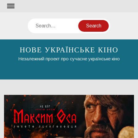
Skip
to
content
Search
НОВЕ УКРАЇНСЬКЕ КІНО
Незалежний проект про сучасне українське кіно