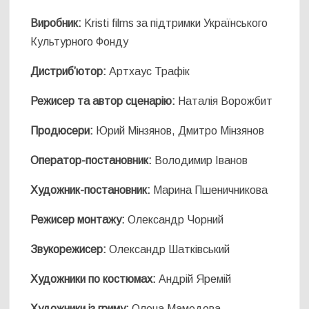
Виробник:
Kristi films за підтримки Українського
Культурного Фонду
Дистриб’ютор:
Артхаус Трафік
Режисер та автор сценарію:
Наталія Ворожбит
Продюсери:
Юрий Мінзянов, Дмитро Мінзянов
Оператор-постановник:
Володимир Іванов
Художник-постановник:
Марина Пшеничникова
Режисер монтажу:
Олександр Чорний
Звукорежисер:
Олександр Шатківський
Художники по костюмах:
Андрій Яремій
Художники із гриму:
Олена Мамедова