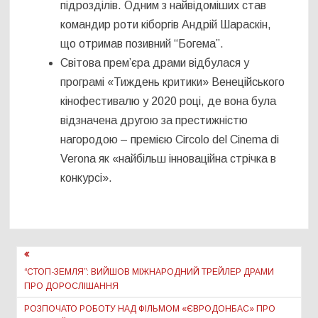
підрозділів. Одним з найвідоміших став
командир роти кіборгів Андрій Шараскін,
що отримав позивний “Богема”.
Світова прем’єра драми відбулася у
програмі «Тиждень критики» Венеційського
кінофестивалю у 2020 році, де вона була
відзначена другою за престижністю
нагородою – премією Circolo del Cinema di
Verona як «найбільш інноваційна стрічка в
конкурсі».
Навігація
записів
“СТОП-ЗЕМЛЯ”: ВИЙШОВ МІЖНАРОДНИЙ ТРЕЙЛЕР ДРАМИ
ПРО ДОРОСЛІШАННЯ
РОЗПОЧАТО РОБОТУ НАД ФІЛЬМОМ «ЄВРОДОНБАС» ПРО