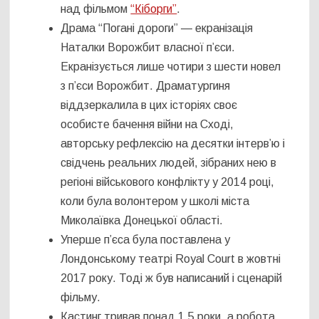
над фільмом
“Кіборги”
.
Драма “Погані дороги” — екранізація
Наталки Ворожбит власної п’єси.
Екранізується лише чотири з шести новел
з п’єси Ворожбит. Драматургиня
віддзеркалила в цих історіях своє
особисте бачення війни на Сході,
авторську рефлексію на десятки інтерв’ю і
свідчень реальних людей, зібраних нею в
регіоні військового конфлікту у 2014 році,
коли була волонтером у школі міста
Миколаївка Донецької області.
Уперше п’єса була поставлена у
Лондонському театрі Royal Court в жовтні
2017 року. Тоді ж був написаний і сценарій
фільму.
Кастинг тривав понад 1,5 роки, а робота