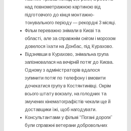
над повнометражною картиною від
підготовчого до кінця монтажно-
тонувального періоду — рекордні 3 місяці.
Фільм переважно знімали в Києві та
області, але за справжнім снігом і морозом
довелося їхати на Донбас, під Курахово.
Відзнявши в Курахово, знімальна група
запізнювалася на вечірній потяг до Києва.
Одному з адміністраторів вдалося
зупинити потяг по телефону і вмовити
дочекатися групу в Костянтинівці. Окрім
всього штату вокзалу, на голодних та
змучених кінематографістів чекали ще й
доставщики їжі, щоб нагодувати.
Консультантами у фільмі “Погані дороги”
були справжні ветерани добровольчих