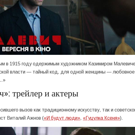
ным в 1915 году одержимым художником Казимиром Малевич
ской власти — тайный код, для одной женщины — любовное
о…»
»: трейлер и актеры
сившего вызов как традиционному искусству, так и советск
ст Виталий Ажнов (
«И будут люди»
,
«Гуцулка Ксеня»
).