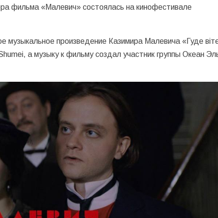
ера фильма «Малевич» состоялась на кинофестивале
ое музыкальное произведение Казимира Малевича «Гуде віт
 Shumei, а музыку к фильму создал участник группы Океан Эл