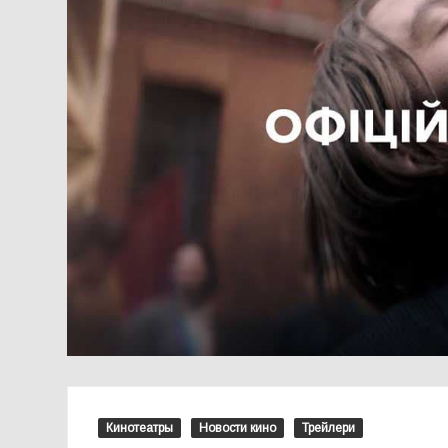
Кинотеатры
Новости кино
Трейлери