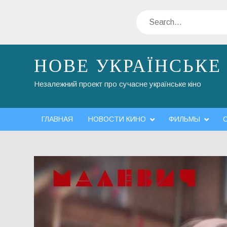
Skip
Search
to
content
НОВЕ УКРАЇНСЬКЕ
Незалежний проект про сучасне українське кіно
ГЛАВНАЯ
НОВОСТИ КИНО
ФИЛЬМЫ