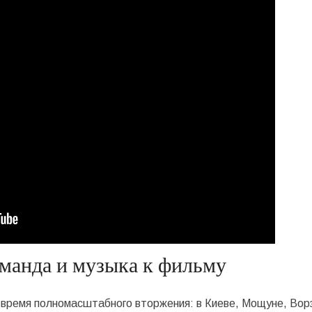
оманда и музыка к фильму
 время полномасштабного вторжения: в Киеве, Мощуне, Вор