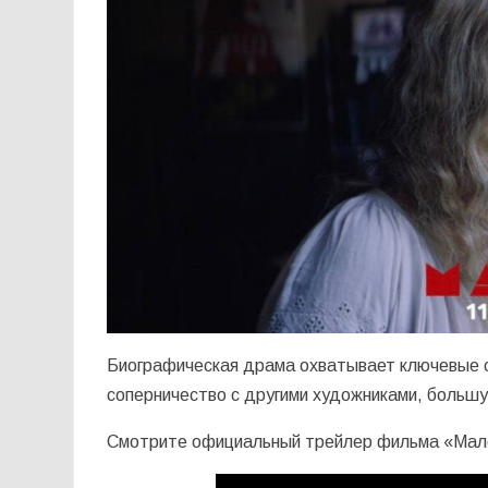
Биографическая драма охватывает ключевые с
соперничество с другими художниками, большу
Смотрите официальный трейлер фильма «Мал