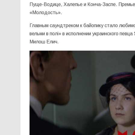
Пуще-Водице, Халепье и Конча-Заспе. Премь
«Молодость».
Главным саундтреком к байопику стало любим
вельми в полі» в исполнении украинского певца
Милош Елич.