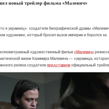
вышел новый трейлер фильма «Малевич»
что я украинец»: создатели биографической драмы «Малеви
ом художнике, который бросил вызов империи и боролся за
т полнометражный художественный фильм
«Малевич»
режисс
матической жизни Казимира Малевича — «украинца, которог
аинского релиза создатели
представили
официальный трейле