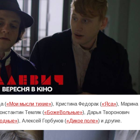
а (
«Мои мысли тихие»
), Кристина Федорак (
«Яса»
), Марина
Константин Темляк (
«БожеВольные»
), Дарья Творонович
ходные»
), Алексей Горбунов (
«Дикое поле»
) и другие.