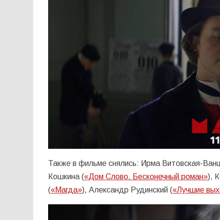
Также в фильме снялись: Ирма Витовская-Ванц
Кошкина (
«Дом Слово. Бесконечный роман»
), 
(
«Магда»
), Александр Рудинский (
«Лучшие вы