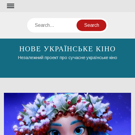
Skip
to
content
Search
НОВЕ УКРАЇНСЬКЕ КІНО
Незалежний проект про сучасне українське кіно