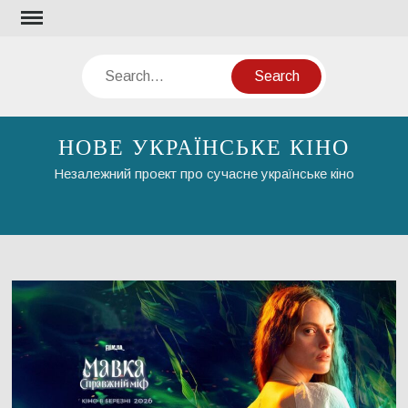
Skip
to
content
Search
НОВЕ УКРАЇНСЬКЕ КІНО
Незалежний проект про сучасне українське кіно