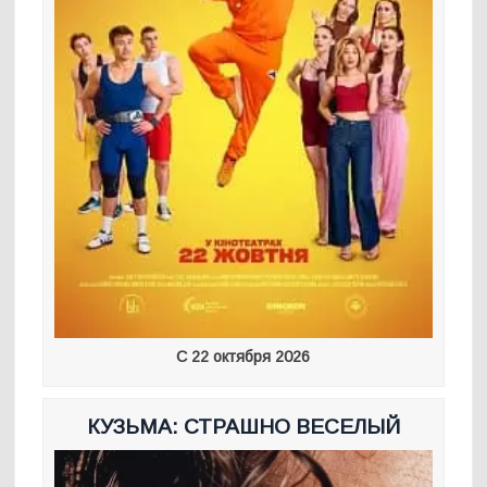
С 22 октября 2026
КУЗЬМА: СТРАШНО ВЕСЕЛЫЙ