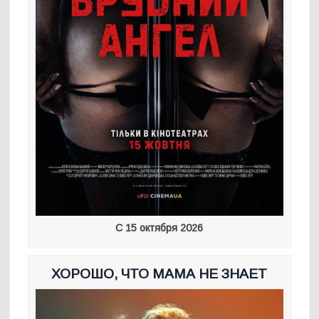
С 15 октября 2026
ХОРОШО, ЧТО МАМА НЕ ЗНАЕТ