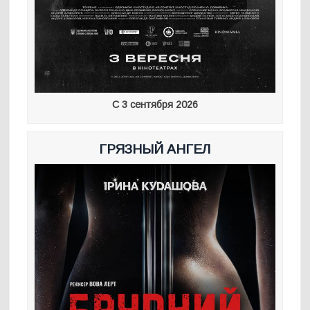
С 3 сентября 2026
ГРЯЗНЫЙ АНГЕЛ