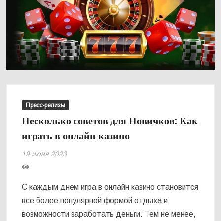
Пресс-релизы
Несколько советов для Новичков: Как
играть в онлайн казино
19 июня 2023
С каждым днем игра в онлайн казино становится
все более популярной формой отдыха и
возможности заработать деньги. Тем не менее,