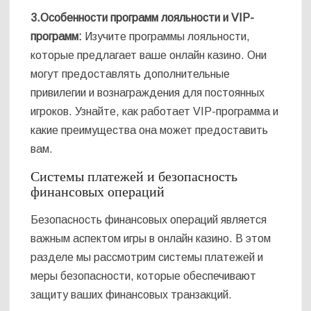
3.Особенности программ лояльности и VIP-
программ:
Изучите программы лояльности,
которые предлагает ваше онлайн казино. Они
могут предоставлять дополнительные
привилегии и вознаграждения для постоянных
игроков. Узнайте, как работает VIP-программа и
какие преимущества она может предоставить
вам.
Системы платежей и безопасность
финансовых операций
Безопасность финансовых операций является
важным аспектом игры в онлайн казино. В этом
разделе мы рассмотрим системы платежей и
меры безопасности, которые обеспечивают
защиту ваших финансовых транзакций.