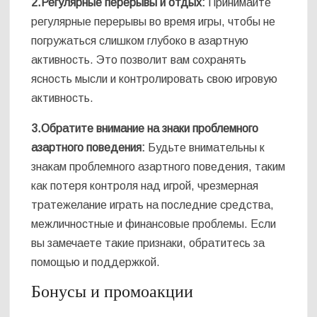
2.Регулярные перерывы и отдых:
Принимайте
регулярные перерывы во время игры, чтобы не
погружаться слишком глубоко в азартную
активность. Это позволит вам сохранять
ясность мысли и контролировать свою игровую
активность.
3.Обратите внимание на знаки проблемного
азартного поведения:
Будьте внимательны к
знакам проблемного азартного поведения, таким
как потеря контроля над игрой, чрезмерная
тратежелание играть на последние средства,
межличностные и финансовые проблемы. Если
вы замечаете такие признаки, обратитесь за
помощью и поддержкой.
Бонусы и промоакции