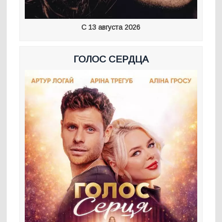
С 13 августа 2026
ГОЛОС СЕРДЦА