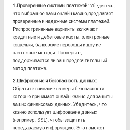
1.Проверенные системы платежей:
Убедитесь,
что выбранное вами онлайн казино,предлагает
проверенные и надежные системы платежей.
Распространенные варианты включают
кредитные и дебетовые карты, электронные
кошельки, банковские переводы и другие
платежные методы. Проверьте,
поддерживается ли ваш предпочтительный
метод платежа.
2.Шифрование и безопасность данных:
Обратите внимание на меры безопасности,
которые принимает онлайн казино для защиты
ваших финансовых данных. Убедитесь, что
казино использует шифрование данных
(например, SSL), чтобы защитить
передаваемую информацию. Это поможет