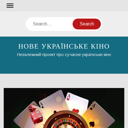
Skip
to
content
Search
НОВЕ УКРАЇНСЬКЕ КІНО
Незалежний проект про сучасне українське кіно