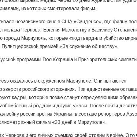
е полосы мировых медиа. Через 20 дней журналистам удало
риалами, из которых смонтировали фильм.
тивале независимого кино в США «Санденсе», где фильм пол
Мстислава Чернова, Евгения Малолетку и Василису Степанен
го города Мариуполь, которые «подтвердили убийство мирн
» Пулитцеровской премией «За служение обществу».
урсной программы Docu/Украина и Приз зрительских симпати
ress оказалась в окруженном Мариуполе. Они пытаются
 зверств российского вторжения. Как единственные оставш
руют кадры, которые позже станут определяющими образа
разбомбленный роддом и другие ужасы. После почти десяти
 войну россии против Украины, в составе репортеров Asso
полнометражный фильм «20 дней в Мариуполе».
 Чернова и его личных съемках своей страны в войне. Это 