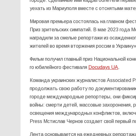
городе: сделанные ими кадры облетели первы
уехать из Мариуполя вместе с отснятыми мате
Мировая премьера состоялась на главном фес
Приз зрительских симпатий. В мае 2023 года 
наградили за смелые репортажи из осажденно
жителей во время вторжения россии в Украину
Фильм получил главный приз Национальной конк
го юбилейного фестиваля
Docudays UA
.
Команда украинских журналистов Associated P
продолжать свою работу по документированию
городе международные репортеры, они фикси
войны: смерти детей, массовые захоронения, 
освещения международных конфликтов, включая
Press Мстислав Чернов создает свой первый 
Лента основывается на ежедневных репортажах