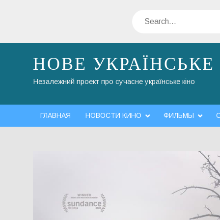
Skip
Search
to
content
НОВЕ УКРАЇНСЬКЕ
Незалежний проект про сучасне українське кіно
ГЛАВНАЯ
НОВОСТИ КИНО
ФИЛЬМЫ