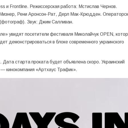
ss и Frontline. Режиссерская работа: Мстислав Чернов.
Мизнер, Рени Аронсон-Рат, Дерл Мак-Крюдден. Операторс
(фотограф). Звук: Джим Салливан.
оле» увидят посетители фестиваля Миколайчук OPEN, кото
удет демонстрироваться в блоке современного украинского
. Дата старта проката будет объявлена скоро. Украинский
 — кинокомпания «Артхаус Трафик».