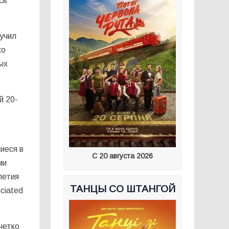
сь
учил
ко
ых
й 20-
иеся в
С 20 августа 2026
ми
летия
ТАНЦЫ СО ШТАНГОЙ
ciated
четко