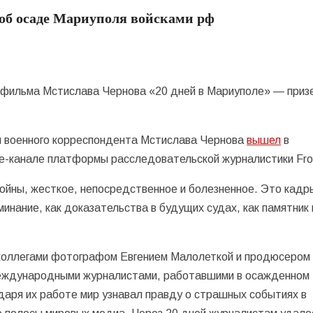
об осаде Мариуполя войсками рф
 фильма Мстислава Чернова «20 дней в Мариуполе» — приз
и военного корреспондента Мстислава Чернова
вышел
в
e-канале платформы расследовательской журналистики Fron
ойны, жесткое, непосредственное и болезненное. Это кадр
минание, как доказательства в будущих судах, как памятник
 коллегами фотографом Евгением Малолеткой и продюсером
еждународными журналистами, работавшими в осажденном
аря их работе мир узнавал правду о страшных событиях в