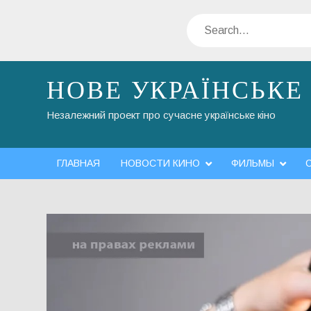
Skip
Search
to
content
НОВЕ УКРАЇНСЬКЕ
Незалежний проект про сучасне українське кіно
ГЛАВНАЯ
НОВОСТИ КИНО
ФИЛЬМЫ