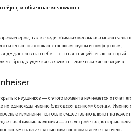
жиссёры, и обычные меломаны
укорежиссеров, так и среди обычных меломанов можно услыш
ствительно высококачественным звуком и комфортным,
равду дает знать о себе — это настоящий титан, который
ак же бренду удается сохранять такие высокие позиции в
nnheiser
ткрытых наушников — с этого момента начинается отсчет ег
ще не единожды именно благодаря данному бренду. Именно 
нтересные изменения, которые существенно влияют на качес
оздает необычные наушники — это устройства, которые ценя
прежнему пользуется высоким спросом и является очень