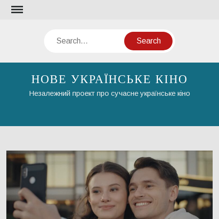
Skip
to
content
Search
НОВЕ УКРАЇНСЬКЕ КІНО
Незалежний проект про сучасне українське кіно