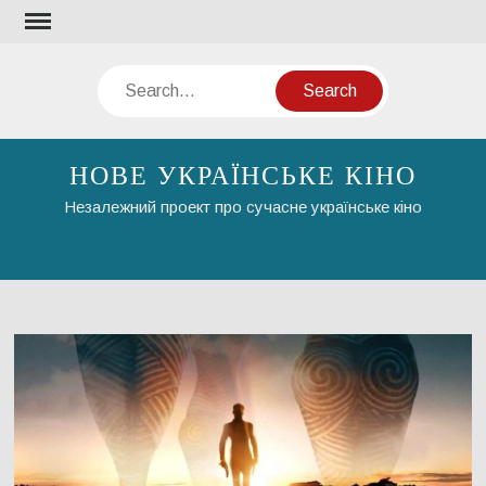
Skip
to
content
Search
НОВЕ УКРАЇНСЬКЕ КІНО
Незалежний проект про сучасне українське кіно