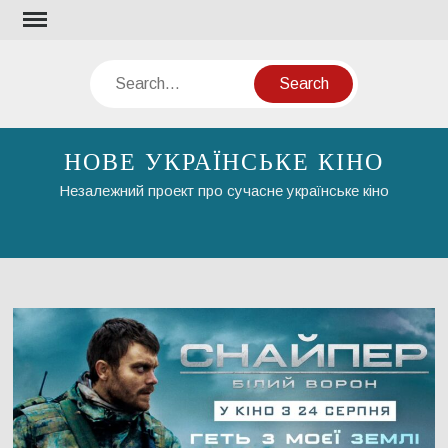
Skip
to
content
Search
НОВЕ УКРАЇНСЬКЕ КІНО
Незалежний проект про сучасне українське кіно