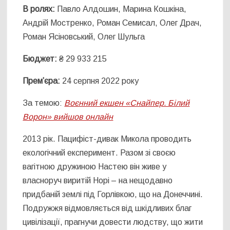
В ролях:
Павло Алдошин, Марина Кошкіна,
Андрій Мостренко, Роман Семисал, Олег Драч,
Роман Ясіновський, Олег Шульга
Бюджет:
₴ 29 933 215
Прем’єра:
24 серпня 2022 року
За темою:
Воєнний екшен «Снайпер. Білий
Ворон» вийшов онлайн
2013 рік. Пацифіст-дивак Микола проводить
екологічний експеримент. Разом зі своєю
вагітною дружиною Настею він живе у
власноруч виритій Норі – на нещодавно
придбаній землі під Горлівкою, що на Донеччині.
Подружжя відмовляється від шкідливих благ
цивілізації, прагнучи довести людству, що жити