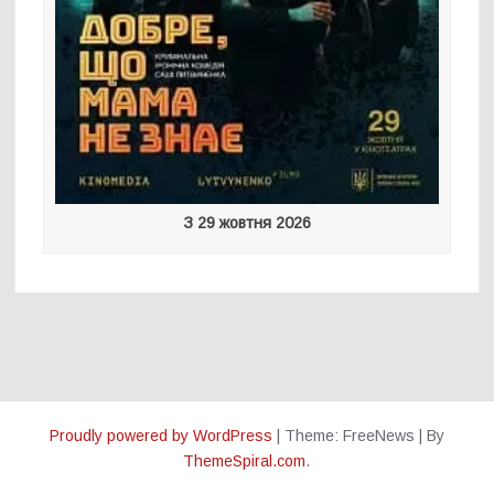
З 29 жовтня 2026
Proudly powered by WordPress
|
Theme: FreeNews
|
By
ThemeSpiral.com
.