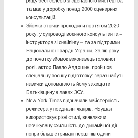
ряду бестселерів зі сценарного мистецтва
та має у доробку понад 2000 сценарних
консультацій.
Зйомки стрічки проходили протягом 2020
року, у супроводі воєнного консультанта –
інструктора зі снайпінгу – та за підтримки
Національної Гвардії України. За пів року
до початку зйомок виконавець головної
ролі, актор Павло Алдошин, пройшов
спеціальну воєнну підготовку: зараз набуті
навички допомагають йому захищати
Батьківщину в лавах ЗСУ.
New York Times відзначили майстерність
режисера у поєднанні жанрів: «Бушан
використовує різні стилі, виявляючи
неочікувану схильність до динамічної дії
попри більш стримані перші півгодини