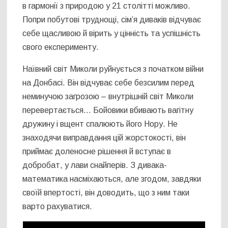
в гармонії з природою у 21 столітті можливо.
Попри побутові труднощі, сім’я диваків відчуває
себе щасливою й вірить у цінність та успішність
свого експерименту.
Наївний світ Миколи руйнується з початком війни
на Донбасі. Він відчуває себе безсилим перед
неминучою загрозою – внутрішній світ Миколи
перевертається… Бойовики вбивають вагітну
дружину і вщент спалюють його Нору. Не
знаходячи виправдання цій жорстокості, він
приймає доленосне рішення й вступає в
добробат, у лави снайперів. З дивака-
математика насміхаються, але згодом, завдяки
своїй впертості, він доводить, що з ним таки
варто рахуватися.