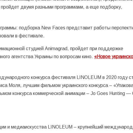
я пройдет двумя разными программами, а еще подборку,
ограммы: подборка New Faces представит работы перспект
вовали в фестивале.
мационной студией Animagrad, пройдет при поддержке
ного агентства Украины по вопросам кино.
«Новое украинск
дународного конкурса фестиваля LINOLEUM в 2020 году с
са Моля, лучшим фильмом украинского конкурса – «Упаков
ом конкурса коммерческой анимации – Jo Goes Hunting — C
ции и медиаискусства LINOLEUM – крупнейший междунаро