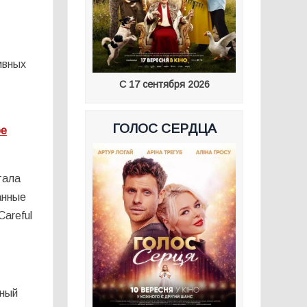
ивных
С 17 сентября 2026
ГОЛОС СЕРДЦА
ое
тала
анные
areful
дный