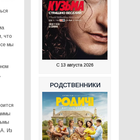
ться
ма
, что
все мы
С 13 августа 2026
дном
,
РОДСТВЕННИКИ
тоится
раммы
льмы
A. Из