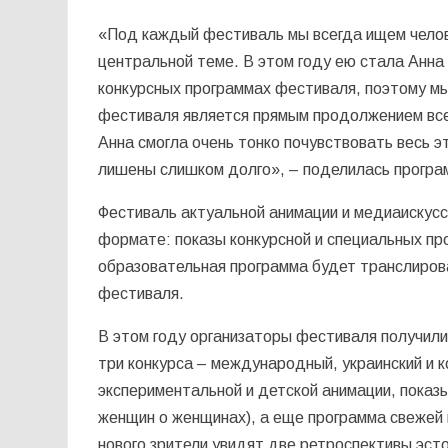
«Под каждый фестиваль мы всегда ищем челове
центральной теме. В этом году ею стала Анна
конкурсных программах фестиваля, поэтому мы
фестиваля является прямым продолжением все
Анна смогла очень тонко почувствовать весь э
лишены слишком долго», – поделилась прогр
Фестиваль актуальной анимации и медиаискусс
формате: показы конкурсной и специальных п
образовательная программа будет транслиров
фестиваля.
В этом году организаторы фестиваля получили 
три конкурса – международный, украинский и 
экспериментальной и детской анимации, пока
женщин о женщинах), а еще программа свежей 
нового зрители увидят две ретроспективы эст