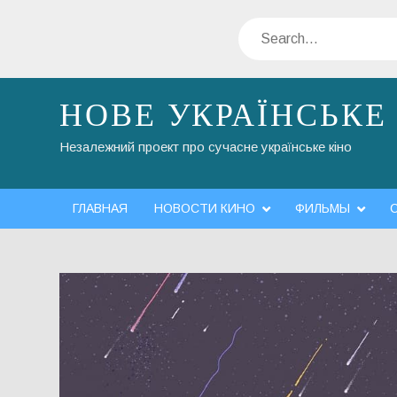
Skip
Search
to
content
НОВЕ УКРАЇНСЬКЕ
Незалежний проект про сучасне українське кіно
ГЛАВНАЯ
НОВОСТИ КИНО
ФИЛЬМЫ