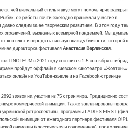
ка, чей визуальный стиль и вкус могут помочь ярче раскры
 Рыбак, ее работы почти ежегодно принимали участие в
 давно следим за ее творческим развитием. В этом году те
х ограничений, вызванных всемирной пандемией. Мы думаем
тот контекст и передать сильную жажду близости, которой 
аммная директорка фестиваля
Анастасия Верлинская
.
тва LINOLEUM в 2021 году состоится 1-5 сентября в гибри
рограмм пройдут оффлайн в киевском кинотеатре «Жовтень»
аться онлайн на YouTube-канале и на Facebook-странице
2892 заявок на участие из 75 стран мира. Традиционно сос
конкурс коммерческой анимации. Также запланированы прог
зы украинской ретроспективы, программы LADIES FIRST (фи
польской анимации от ежегодного партнера фестиваля O!PL
онской анимации (классическая и современная), продолжение