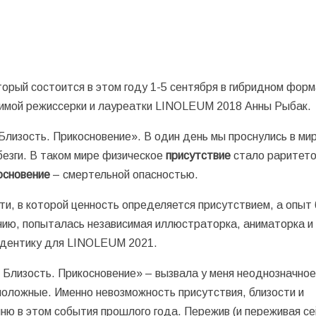
рый состоится в этом году 1-5 сентября в гибридном форм
имой режиссерки и лауреатки LINOLEUM 2018 Анны Рыбак.
Близость. Прикосновение». В один день мы проснулись в мир
езги. В таком мире физическое
присутствие
стало раритето
основение
– смертельной опасностью.
ти, в которой ценность определяется присутствием, а опыт
нию, попыталась независимая иллюстраторка, аниматорка и
йдентику для LINOLEUM 2021.
 Близость. Прикосновение» – вызвала у меня неоднозначно
положные. Именно невозможность присутствия, близости и
иню в этом события прошлого года. Пережив (и переживая се