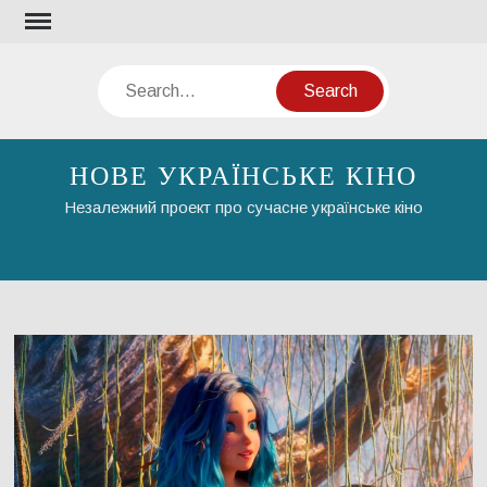
Skip
to
content
Search
НОВЕ УКРАЇНСЬКЕ КІНО
Незалежний проект про сучасне українське кіно