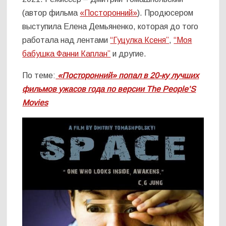
(автор фильма
«Посторонний»
). Продюсером
выступила Елена Демьяненко, которая до того
работала над лентами
“Гуцулка Ксеня”
,
“Моя
бабушка Фанни Каплан”
и другие.
По теме:
«Посторонний» попал в 20-ку лучших
фильмов ужасов года по версии The People’S
Movies