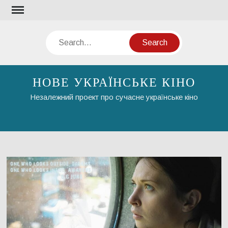
Skip
to
content
Search
НОВЕ УКРАЇНСЬКЕ КІНО
Незалежний проект про сучасне українське кіно