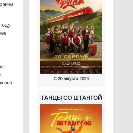
краины
году,
лее
на-
а
С 20 августа 2026
Оксана
ТАНЦЫ СО ШТАНГОЙ