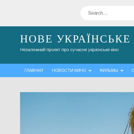
Skip
Search
to
content
НОВЕ УКРАЇНСЬКЕ
Незалежний проект про сучасне українське кіно
ГЛАВНАЯ
НОВОСТИ КИНО
ФИЛЬМЫ