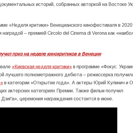
документальных историй, собранных авторкой на Востоке У
мме «Неделя критики» Венецианского кинофестиваля в 2020 
наградой – премией Circolo del Cinema di Verona как «наибо
учил приз на неделе кинокритиков в Венеции
ивале
«Киевская неделя критики»
в программе «Фокус: Украи
ой лучшего полнометражного дебюта – режиссерка получил
о»
в категории «Открытие года». А актеры Юрий Кулинич и 
их актерских категориях Премии. Также фильм получил
Дзиґа», церемония награждения состоится в июне.