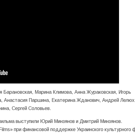
я Барановская, Марина Климова, Анна Жураковская, Игорь
а, Анастасия Паршина, Екатерина Жданович, Андрей Лелюх
ина, Сергей Соловьев.
ильма выступили Юрий Минзянов и Дмитрий Минзянов.
Films» при финансовой поддержке Украинского культурного 