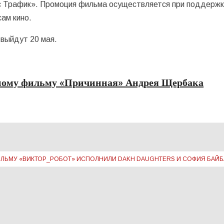
с Трафик». Промоция фильма осуществляется при поддерж
ам кино.
 выйдут 20 мая.
нному фильму «Причинная» Андрея Щербака
ФИЛЬМУ «ВИКТОР_РОБОТ» ИСПОЛНИЛИ DAKH DAUGHTERS И СОФИЯ БАЙ