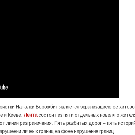
истки Наталки Ворожбит является экранизациею ее хитово
е и Киеве.
Лента
состоит из пяти отдельных новелл о жител
от линии разграничения. Пять разбитых дорог – пять истори
нарушении личных границ на фоне нарушения границ