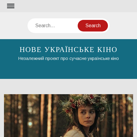
Skip
to
content
Search
НОВЕ УКРАЇНСЬКЕ КІНО
Незалежний проект про сучасне українське кіно