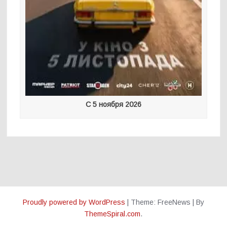
С 5 ноября 2026
Proudly powered by WordPress
|
Theme: FreeNews
|
By
ThemeSpiral.com
.