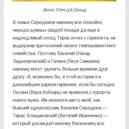
Фото: Film.UA Group
В семье Середюков наконец все спокойно:
череда шумных свадеб позади да еще и
надоедливый сосед Тарас исчез с горизонта, не
выдержав притеснений своего темпераментного
семейства. Поэтому Василий (Назар
Заднепровский) и Галина (Леся Самаева)
наконец могут уделить больше времени друг
другу. И, возможно бы, в этой истории и в
дальнейшем царила гармония, если бы соседка
Оксана (Вера Кобзарь) не привезла с курорта
нового мужа. Им оказался никто иной, как
бывший одноклассник Василия Середюка —
Тарас Блащиковский (Виталий Иванченко) —
который досаждал малому Васильчику все