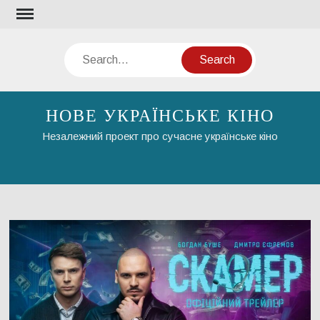
Skip
to
content
Search
НОВЕ УКРАЇНСЬКЕ КІНО
Незалежний проект про сучасне українське кіно