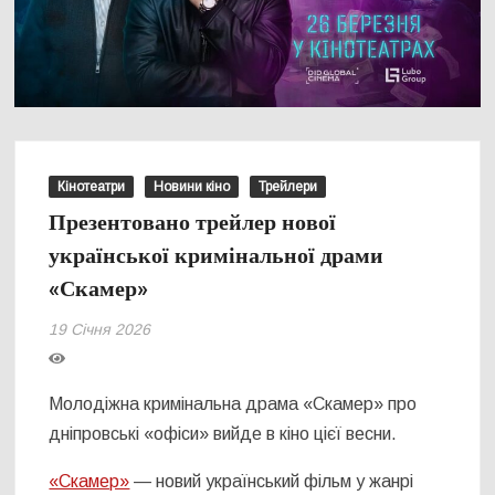
Кінотеатри
Новини кіно
Трейлери
Презентовано трейлер нової
української кримінальної драми
«Скамер»
19 Січня 2026
Молодіжна кримінальна драма «Скамер» про
дніпровські «офіси» вийде в кіно цієї весни.
«Скамер»
— новий український фільм у жанрі