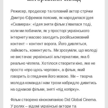
Режисер, продюсер та головний актор стрічки
Дмитро Єфремов пояснив, як народилася ідея
«Скамера»: «Ідея зняти фільм зʼявилася тоді,
коли ми побачили, як у просторі українського
інтернету масово заходить російськомовний
контент – контент ворога. Його дивляться,
лайкають, коментують. Ми зрозуміли, що молоді
не вистачає української альтернативи, яка б
реально чіпляла. Хотілося створити кіно, яке не
просто «про щось чергове», а фільм, який
говорить із глядачем його мовою. Ми – творча
молода команда і нам трохи набридло дивитись
на однакові фільми, зняті «під копірку».
Фільм створено кінокомпанією Did Global Cinema.
У ролях – відомі українські актори та