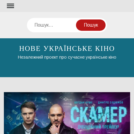
Перейти
до
вмісту
Пошук
НОВЕ УКРАЇНСЬКЕ КІНО
Незалежний проект про сучасне українське кіно