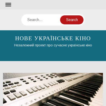
Skip
to
content
Search
НОВЕ УКРАЇНСЬКЕ КІНО
Незалежний проект про сучасне українське кіно