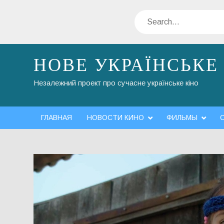
Skip
Search
to
content
НОВЕ УКРАЇНСЬКЕ
Незалежний проект про сучасне українське кіно
ГЛАВНАЯ
НОВОСТИ КИНО
ФИЛЬМЫ