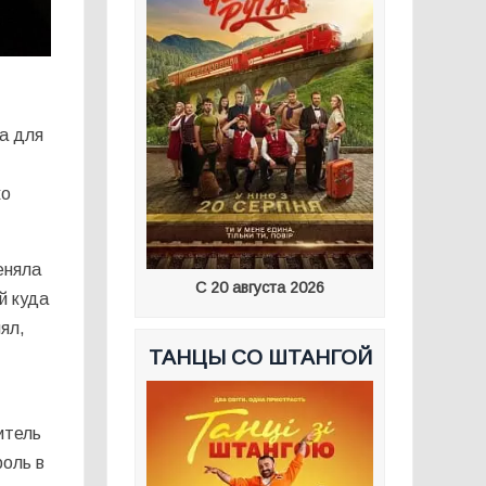
а для
ко
еняла
С 20 августа 2026
й куда
нял,
ТАНЦЫ СО ШТАНГОЙ
итель
роль в