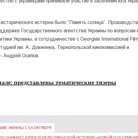
естно с украинцами принимали участие в заселении юга Укра
-исторического истерна было “Память солнца”. Производст
ддержке Государственного агентства Украины по вопросам к
ки Украины, в сотрудничестве с Georgian International Fil
ностудией им. А. Довженка, Тернопольской кинокомиссией и
— Андрей Осипов.
риале: представлены тематические тизеры
ИЕ ЭКРАНЫ С 14 ОКТЯБРЯ
DIO СНИМАЕТ ТИЗЕР РОЖДЕСТВЕНСКОЙ ИСТОРИИ «НОВЫЙ ГОД ОТМЕН