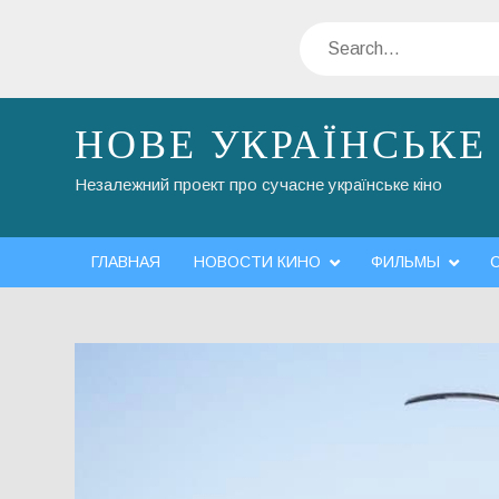
Skip
Search
to
content
НОВЕ УКРАЇНСЬКЕ
Незалежний проект про сучасне українське кіно
ГЛАВНАЯ
НОВОСТИ КИНО
ФИЛЬМЫ