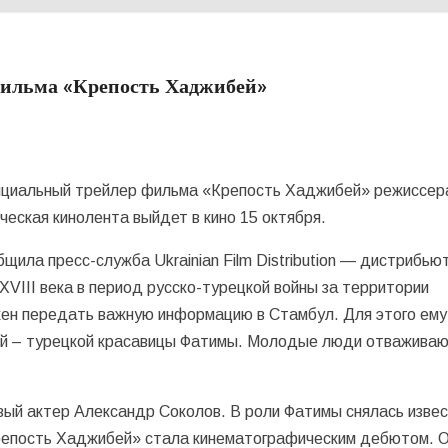
фильма «Крепость Хаджибей»
ициальный трейлер фильма «Крепость Хаджибей» режиссер
еская кинолента выйдет в кино 15 октября.
щила пресс-служба Ukrainian Film Distribution — дистрибью
VIII века в период русско-турецкой войны за территории
ен передать важную информацию в Стамбул. Для этого ему
ой – турецкой красавицы Фатимы. Молодые люди отваживаю
вый актер Александр Соколов. В роли Фатимы снялась изве
Крепость Хаджибей» стала кинематографическим дебютом. 