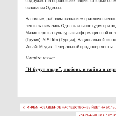
содружества европейских наций, которые совм
основании Одессы.
Напомним, рабочим названием приключенческо
ленты занимались Одесская киностудия при по
Министерства культуры и информационной полити
(Грузия), AISI film (Турция), Национальной ки
ИнсайтМедиа. Генеральный продюсер ленты 
Читайте также:
“И будут люди”, любовь и война в се
Навигация
ФИЛЬМ «СВАДЕБНОЕ НАСЛЕДСТВО» ВЫЙДЕТ НА БОЛЬШ
по
КОМПАНИЯ UP UA STU