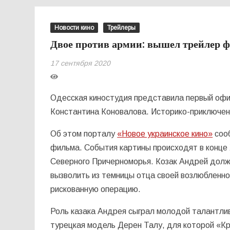
Новости кино
Трейлеры
Двое против армии: вышел трейлер 
17 сентября 2020
Одесская киностудия представила первый оф
Константина Коновалова. Историко-приключенч
Об этом порталу
«Новое украинское кино»
сооб
фильма. События картины происходят в конце X
Северного Причерноморья. Козак Андрей долж
вызволить из темницы отца своей возлюбленн
рискованную операцию.
Роль казака Андрея сыграл молодой талантли
турецкая модель Дерен Талу, для которой «