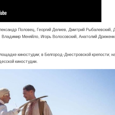
лександр Половец, Георгий Делиев, Дмитрий Рыбалевский, 
, Владимир Меняйло, Игорь Волосовский, Анатолий Дриженк
лощадке киностудии; в Белгород-Днестровской крепости; н
десской киностудии.