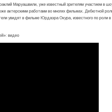
раклий Маруашвили, уже известный зрителям участием в шо
акже актерскими работами во многих фильмах. Дебютной рол
ели увидят в фильме Юрдаэра Окура, известного по роли в
ей»: видео