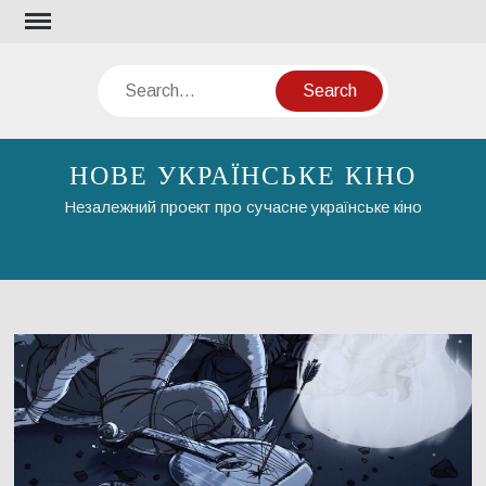
Skip
to
content
Search
НОВЕ УКРАЇНСЬКЕ КІНО
Незалежний проект про сучасне українське кіно