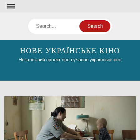
Skip
to
content
Search
НОВЕ УКРАЇНСЬКЕ КІНО
Незалежний проект про сучасне українське кіно