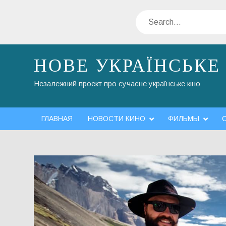
Skip
Search
to
content
НОВЕ УКРАЇНСЬКЕ
Незалежний проект про сучасне українське кіно
ГЛАВНАЯ
НОВОСТИ КИНО
ФИЛЬМЫ