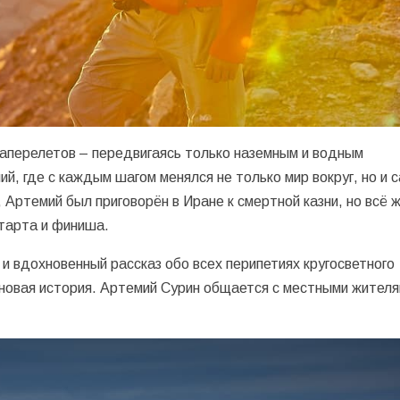
иаперелетов – передвигаясь только наземным и водным
й, где с каждым шагом менялся не только мир вокруг, но и 
 Артемий был приговорён в Иране к смертной казни, но всё 
старта и финиша.
и вдохновенный рассказ обо всех перипетиях кругосветного
новая история. Артемий Сурин общается с местными жителя