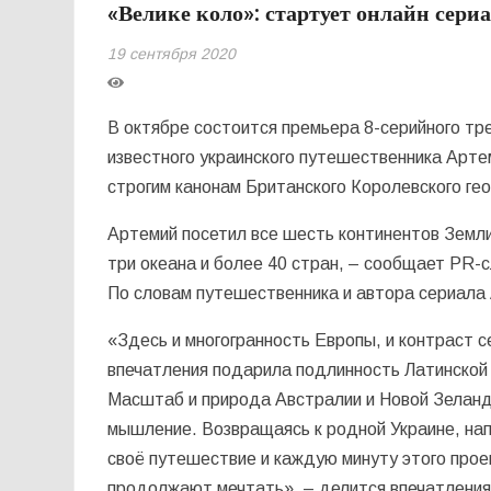
«Велике коло»: стартует онлайн сери
19 сентября 2020
В октябре состоится премьера 8-серийного тр
известного украинского путешественника Арте
строгим канонам Британского Королевского ге
Артемий посетил все шесть континентов Земли
три океана и более 40 стран, – сообщает PR-
По словам путешественника и автора сериала 
«Здесь и многогранность Европы, и контраст 
впечатления подарила подлинность Латинской 
Масштаб и природа Австралии и Новой Зелан
мышление. Возвращаясь к родной Украине, нап
своё путешествие и каждую минуту этого прое
продолжают мечтать», – делится впечатлени