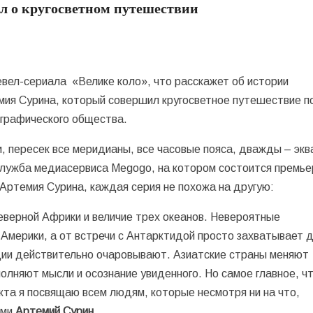
ал о кругосветном путешествии
евел-сериала «Велике коло», что расскажет об истории
мия Сурина, который совершил кругосветное путешествие п
ографического общества.
, пересек все меридианы, все часовые пояса, дважды – экв
служба медиасервиса Megogo, на котором состоится премье
Артемия Сурина, каждая серия не похожа на другую:
северной Африки и величие трех океанов. Невероятные
Америки, а от встречи с Антарктидой просто захватывает д
дии действительно очаровывают. Азиатские страны меняют
олняют мысли и осознание увиденного. Но самое главное, ч
кта я посвящаю всем людям, которые несмотря ни на что,
ями
Артемий Сурин
.