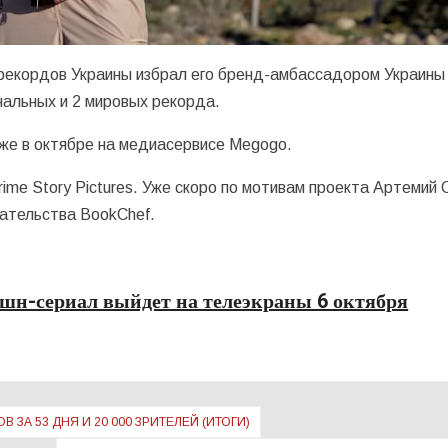
 рекордов Украины избрал его бренд-амбассадором Украины
нальных и 2 мировых рекорда.
же в октябре на медиасервисе Megogo.
ime Story Pictures. Уже скоро по мотивам проекта Артемий 
дательства BookChef.
кшн-сериал выйдет на телеэкраны 6 октября
ЗА 53 ДНЯ И 20 000 ЗРИТЕЛЕЙ (ИТОГИ)