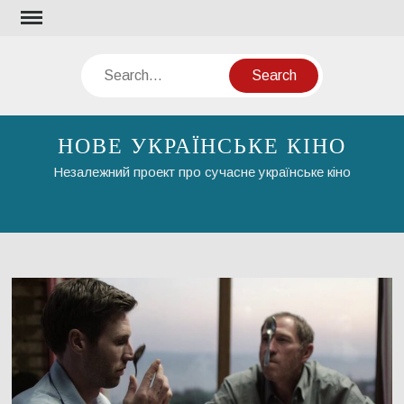
Skip
to
content
Search
НОВЕ УКРАЇНСЬКЕ КІНО
Незалежний проект про сучасне українське кіно