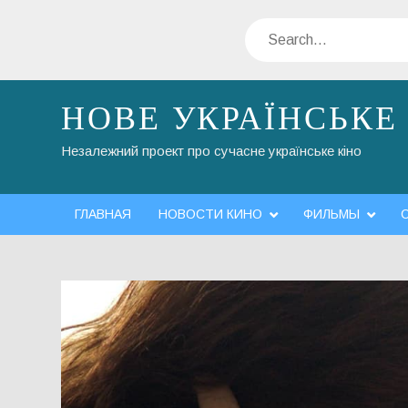
Skip
Search
to
content
НОВЕ УКРАЇНСЬКЕ
Незалежний проект про сучасне українське кіно
ГЛАВНАЯ
НОВОСТИ КИНО
ФИЛЬМЫ