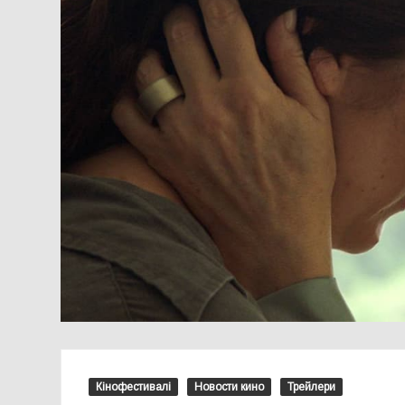
Кінофестивалі
Новости кино
Трейлери