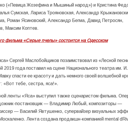
ийко («Певица Жозефина и Мышиный народ») и Кристина Фед
аталья Сумская, Лариса Трояновская, Александр Крыжановски
а, Роман Ясиновский, Александр Бегма, Давид Петросян,
в, Максим Коптев.
го фильма «Серые пчелы» состоится на Одесском
яса» Сергей Маслобойщиков позаимствовал из «Лесной песн
ой 2019 года поставил на сцене Национального театра им. И
Мавку спасти ее красоту и дать немного своей волшебной кр
: «Вот тебе, сестра, яса!».
ной ленты «Яса» выступил также сценаристом фильма. Опе
удожник-постановщик — Владимир Любый, композиторы —
жиссер — Василий Явтушенко, супервайзер визуальных эфф
оскаленко. Лента создана продакшн-компанией mental dRi