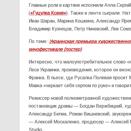
Главные роли в картине исполнили Алла Серг
(
«Гуцулка Ксеня»
). Также в ленте сыграли: Н
Иван Шаран, Марина Кошкина, Александр Ярем
Владимир Кузнецов, Петр Ниневский, Лев Сомо
По теме:
Украинская премьера художественно
кинофестивале (постер)
Интересно, что малоупотребительное слово «
Леси Украинки, произведения, которое он весн
Франка. В пьесе, где Русалка Полевая просит 
Мавка «черкает себя серпом по руке» и говорит
Режиссер новой полнометражной художествен
постановщик драмы — Богдан Вержбицкий, х
Александр Бегма, Роман Вишневский, звукоре
— Алексей Москаленко, продюсер — Алексей М
Studio.