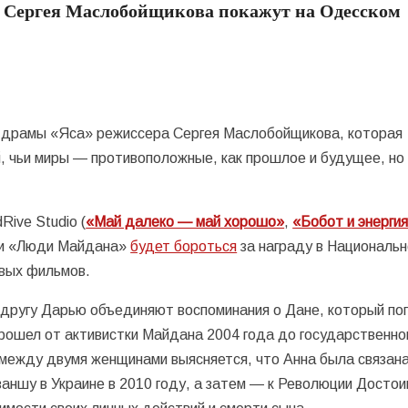
 Сергея Маслобойщикова покажут на Одесском
а драмы «Яса» режиссера Сергея Маслобойщикова, которая
, чьи миры — противоположные, как прошлое и будущее, но
Rive Studio (
«Май далеко — май хорошо»
,
«Бобот и энерги
» и «Люди Майдана»
будет бороться
за награду в Националь
овых фильмов.
одругу Дарью объединяют воспоминания о Дане, который пог
рошел от активистки Майдана 2004 года до государственно
между двумя женщинами выясняется, что Анна была связана
ваншу в Украине в 2010 году, а затем — к Революции Досто