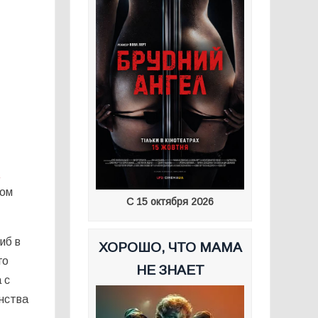
я
ном
С 15 октября 2026
иб в
ХОРОШО, ЧТО МАМА
го
НЕ ЗНАЕТ
 с
инства