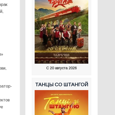
орак
й,
и»
.
ови,
С 20 августа 2026
ТАНЦЫ СО ШТАНГОЙ
ратор-
ектов
ve