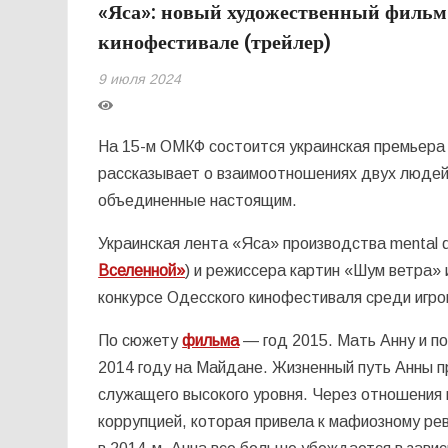
«Яса»: новый художественный фильм
кинофестивале (трейлер)
9 июля 2024
На 15-м ОМКФ состоится украинская премьер
рассказывает о взаимоотношениях двух людей
объединенные настоящим.
Украинская лента «Яса» производства mental d
Вселенной»
) и режиссера картин «Шум ветра
конкурсе Одесского кинофестиваля среди игр
По сюжету
фильма
— год 2015. Мать Анну и п
2014 году на Майдане. Жизненный путь Анны п
служащего высокого уровня. Через отношения 
коррупцией, которая привела к мафиозному ре