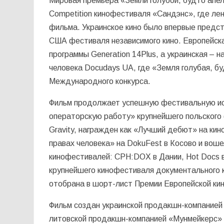
Мировая премьера «Земли голубой, будто апел
Competition кинофестиваля «Сандэнс», где л
фильма. Украинское кино было впервые предста
США фестиваля независимого кино. Европейск
программы Generation 14Plus, а украинская –
человека Docudays UA, где «Земля голубая, б
Международного конкурса.
Фильм продолжает успешную фестивальную ист
операторскую работу» крупнейшего польского 
Gravity, награжден как «Лучший дебют» на кин
правах человека» на DokuFest в Косово и во
кинофестивалей: CPH:DOX в Дании, Hot Docs в
крупнейшего кинофестиваля документального к
отобрана в шорт-лист Премии Европейской ки
Фильм создан украинской продакшн-компанией
литовской продакшн-компанией «Мунмейкерс»