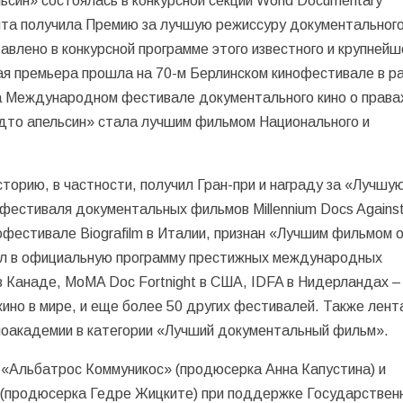
ьсин» состоялась в конкурсной секции World Documentary
ента получила Премию за лучшую режиссуру документальног
влено в конкурсной программе этого известного и крупнейш
ая премьера прошла на 70-м Берлинском кинофестивале в р
 на Международном фестивале документального кино о права
удто апельсин» стала лучшим фильмом Национального и
орию, в частности, получил Гран-при и награду за «Лучшу
фестиваля документальных фильмов Millennium Docs Agains
офестивале Biografilm в Италии, признан «Лучшим фильмом 
шел в официальную программу престижных международных
 Канаде, MoMA Doc Fortnight в США, IDFA в Нидерландах –
ино в мире, и еще более 50 других фестивалей. Также лент
ноакадемии в категории «Лучший документальный фильм».
 «Альбатрос Коммуникос» (продюсерка Анна Капустина) и
 (продюсерка Гедре Жицките) при поддержке Государствен