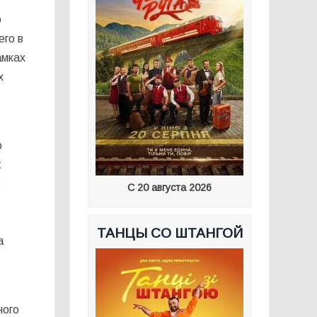
о
его в
амках
х
ю
t
о
С 20 августа 2026
ТАНЦЫ СО ШТАНГОЙ
а
ного