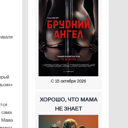
тиваля
орый
С 15 октября 2026
льсин»
ХОРОШО, ЧТО МАМА
ются
НЕ ЗНАЕТ
а сама
. Мама
нимают