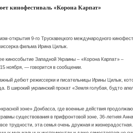
кроет кинофестиваль «Корона Карпат»
ьмом-открытия 9-го Трускавецкого международного кинофес
жиссерка фильма Ирина Цилык.
ее кинособытие Западной Украины – «Корона Карпат» –
 15 ноября, — говорится в сообщении.
ражный дебют режиссерки и писательницы Ирины Цилык, кот
а. В широкий украинский прокат «Земля голубая, будто апе
 «красной зоне» Донбасса, где военные действия продолжа
равмы существования в прифронтовой зоне, 36-летняя Анн
 все трудности, эта семья очень дружная и жизнерадостная
личных музыкальных инструментах и даже самостоятельно с