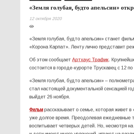
«Земля голубая, будто апельсин» от
12 октября 2020
«Земля голубая, будто апельсин» станет фил
«Корона Карпат». Ленту лично представит ре
Об этом сообщает
Артхаус Трафик
. Крупнейш
состоится в городе-курорте Трускавец с 12 по
«Земля голубая, будто апельсин» – полномет
стал настоящей документальной сенсацией год
выйдет 26 ноября.
Фильм
рассказывает о семье, которая живет в
уже долгое время. Преодолевая ежедневные т
воспитывает четверых детей. Но, несмотря на
и дети имеют много увлечений, играют на раз