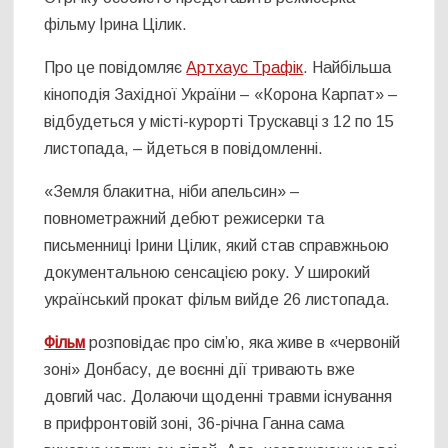
фільму Ірина Цілик.
Про це повідомляє
Артхаус Трафік
. Найбільша
кіноподія Західної України – «Корона Карпат» –
відбудеться у місті-курорті Трускавці з 12 по 15
листопада, – йдеться в повідомленні.
«Земля блакитна, ніби апельсин» –
повнометражний дебют режисерки та
письменниці Ірини Цілик, який став справжньою
документальною сенсацією року. У широкий
український прокат фільм вийде 26 листопада.
Фільм
розповідає про сім’ю, яка живе в «червоній
зоні» Донбасу, де воєнні дії тривають вже
довгий час. Долаючи щоденні травми існування
в прифронтовій зоні, 36-річна Ганна сама