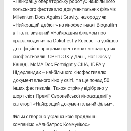
«Найкращу операторську роботу» найбільшого
польського фестивалю документальних фільмів
Millennium Docs Against Gravity, нагороду як
«Найкращий дебют» на кінофестивалі Biografilm
в Італії, визнаний «Найкращим фільмом про
права людини» на DokuFest у Косово та увійшов
до офіційної програми престижних міжнародних
кінофестивалів: CPH:DOX у Данії, Hot Docs у
Канаді, MoMA Doc Fortnight у США, IDFA у
Нідерландах – найбільшого кінофестивалю
документального кіно у світі, та ще понад 50
інших фестивалів. Також стрічку відібрано у
шорт-ліст Премії Європейської кіноакадемії у
категорії «Найкращий документальний фільм».
Фільм створено українською продакшн-
компанією «Альбатрос Коммунікос»