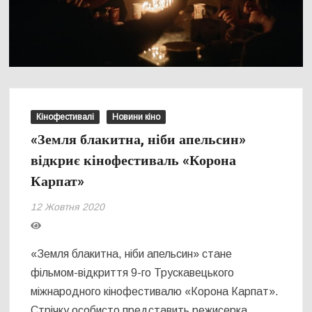
Кінофестивалі
Новини кіно
«Земля блакитна, ніби апельсин»
відкриє кінофестиваль «Корона
Карпат»
12 Жовтня 2020
«Земля блакитна, ніби апельсин» стане
фільмом-відкриття 9-го Трускавецького
міжнародного кінофестивалю «Корона Карпат».
Стрічку особисто представить режисерка