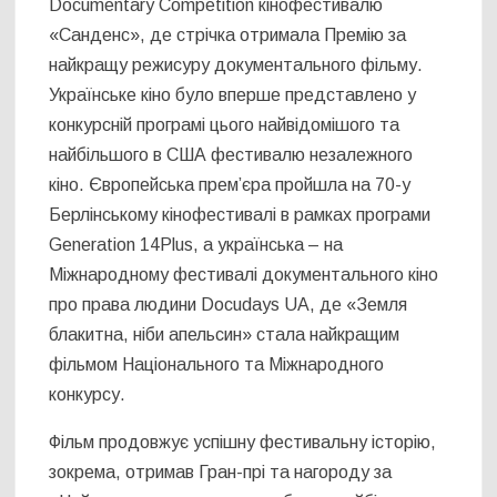
Documentary Competition кінофестивалю
«Санденс», де стрічка отримала Премію за
найкращу режисуру документального фільму.
Українське кіно було вперше представлено у
конкурсній програмі цього найвідомішого та
найбільшого в США фестивалю незалежного
кіно. Європейська прем’єра пройшла на 70-у
Берлінському кінофестивалі в рамках програми
Generation 14Plus, а українська – на
Міжнародному фестивалі документального кіно
про права людини Docudays UA, де «Земля
блакитна, ніби апельсин» стала найкращим
фільмом Національного та Міжнародного
конкурсу.
Фільм продовжує успішну фестивальну історію,
зокрема, отримав Гран-прі та нагороду за