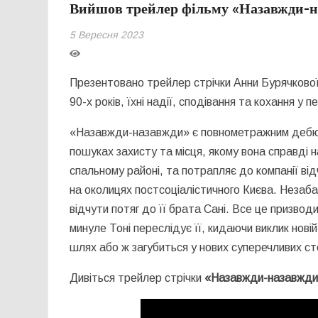
Вийшов трейлер фільму «Назавжди-н
5 Вересня 2023
Презентовано трейлер стрічки Анни Бурячкової
90-х років, їхні надії, сподівання та кохання у 
«Назавжди-назавжди» є повнометражним дебют
пошуках захисту та місця, якому вона справді 
спальному районі, та потрапляє до компанії в
на околицях постсоціалістичного Києва. Незаба
відчути потяг до її брата Сані. Все це призв
минуле Тоні переслідує її, кидаючи виклик нов
шлях або ж загубиться у нових суперечливих с
Дивіться трейлер стрічки
«Назавжди-назавжд