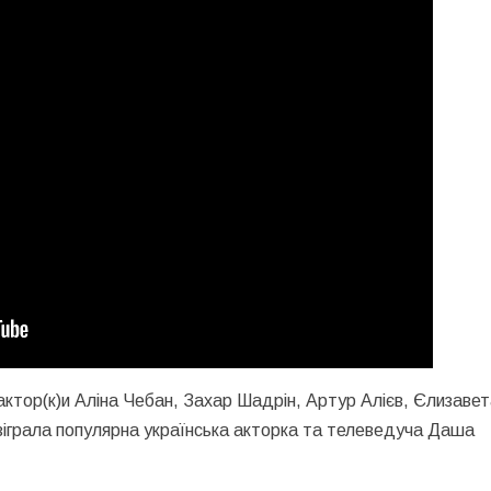
кі актор(к)и Аліна Чебан, Захар Шадрін, Артур Алієв, Єлизаве
 зіграла популярна українська акторка та телеведуча Даша