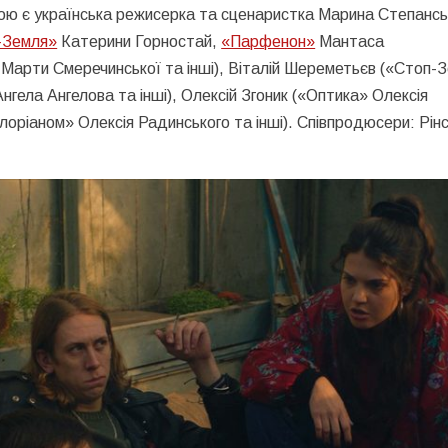
ою є українська режисерка та сценаристка Марина Степансь
-Земля»
Катерини Горностай,
«Парфенон»
Мантаса
Марти Смеречинської та інші), Віталій Шереметьєв («Стоп-
нгела Ангелова та інші), Олексій Згоник («Оптика» Олексія
Флоріаном» Олексія Радинського та інші). Співпродюсери: Рін