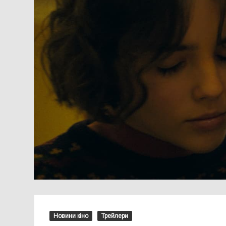
Новини кіно
Трейлери