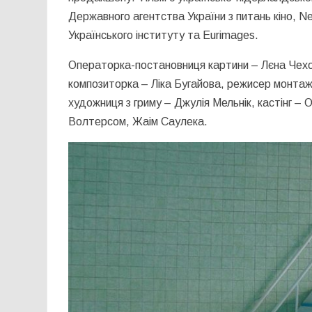
Державного агентства України з питань кіно, Net
Українського інституту та Eurimages.
Операторка-постановниця картини – Лєна Чех
композиторка – Ліка Бугайова, режисер монтаж
художниця з гриму – Джулія Мельнік, кастінг 
Волтерсом, Жаім Саулека.