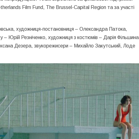
herlands Film Fund, The Brussel-Capital Region та за участі
овська, художниця-постановниця – Олександра Патока,
у – Юрій Резніченко, художниця з костюмів – Дарія Фільшина
– Оксана Дезера, звукорежисери – Михайло Закутський, Лоде