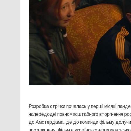
Розробка стрічки почалась у перші місяці панд
напередодні повномасштабного вторгнення росії
до Амстердама, де до команди фільму долучил
продакшену. Фільм є українсько-нідерландсько