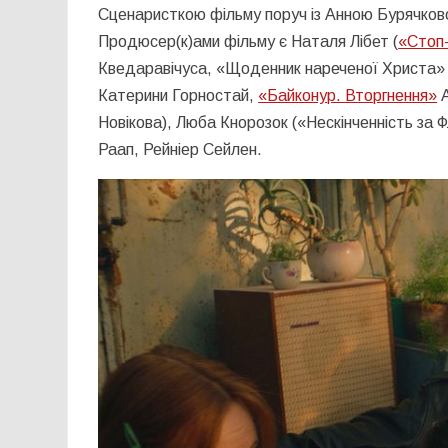
Сценаристкою фільму поруч із Анною Бурячков
Продюсер(к)ами фільму є Наталя Лібет (
«Стоп
Кведаравічуса, «Щоденник нареченої Христа» 
Катерини Горностай,
«Байконур. Вторгнення»
А
Новікова), Люба Кнорозок («Нескінченність за 
Раап, Рейніер Сейлен.