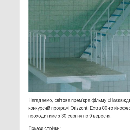
Нагадаємо, світова прем’єра фільму «Назавжд
конкурсній програмі Orizzonti Extra 80-го кіноф
проходитиме з 30 серпня по 9 вересня.
Покази стрічки: