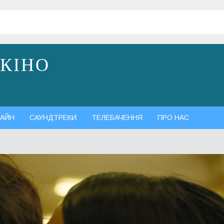
 КІНО
АЙН
САУНДТРЕКИ
ТЕЛЕБАЧЕННЯ
ПРО НАС