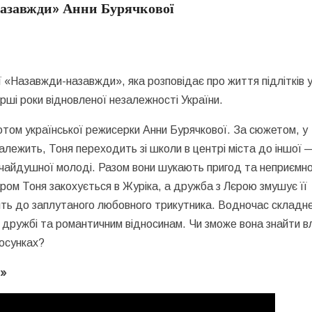
азавжди» Анни Бурячкової
 «Назавжди-назавжди», яка розповідає про життя підлітків у
перші роки відновленої незалежності України.
ом української режисерки Анни Бурячкової. За сюжетом, у
належить, Тоня переходить зі школи в центрі міста до іншої 
ідчайдушної молоді. Разом вони шукають пригод та неприємн
ром Тоня закохується в Журіка, а дружба з Лєрою змушує її
одить до заплутаного любовного трикутника. Водночас складн
ій дружбі та романтичним відносинам. Чи зможе вона знайти в
тосунках?
и»