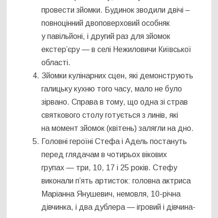
провести зйомки. Будинок зводили двічі –
повноцінний двоповерховий особняк
у павільйоні, і другий раз для зйомок
екстер’єру — в селі Нежиловичи Київської
області.
Зйомки кулінарних сцен, які демонструють
галицьку кухню того часу, мало не було
зірвано. Справа в тому, що одна зі страв
святкового столу готується з линів, які
на момент зйомок (квітень) залягли на дно.
Головні героїні Стефа і Адель постануть
перед глядачам в чотирьох вікових
групах — три, 10, 17 і 25 років. Стефу
виконали п’ять артисток: головна актриса
Маріанна Янушевич, немовля, 10-річна
дівчинка, і два дублера — ігровий і дівчина-