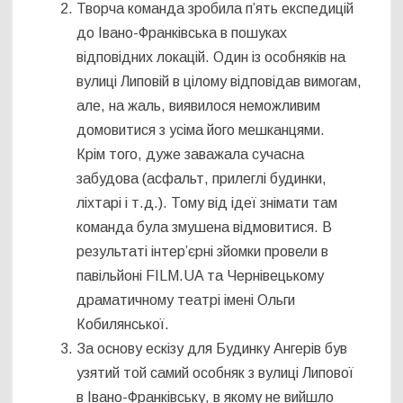
Творча команда зробила п’ять експедицій
до Івано-Франківська в пошуках
відповідних локацій. Один із особняків на
вулиці Липовій в цілому відповідав вимогам,
але, на жаль, виявилося неможливим
домовитися з усіма його мешканцями.
Крім того, дуже заважала сучасна
забудова (асфальт, прилеглі будинки,
ліхтарі і т.д.). Тому від ідеї знімати там
команда була змушена відмовитися. В
результаті інтер’єрні зйомки провели в
павільйоні FILM.UA та Чернівецькому
драматичному театрі імені Ольги
Кобилянської.
За основу ескізу для Будинку Ангерів був
узятий той самий особняк з вулиці Липової
в Івано-Франківську, в якому не вийшло