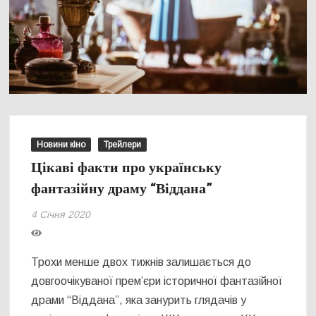
Новини кіно
Трейлери
Цікаві факти про українську
фантазійну драму “Віддана”
4 Січня 2020
Трохи менше двох тижнів залишається до
довгоочікуваної прем’єри історичної фантазійної
драми “Віддана”, яка занурить глядачів у