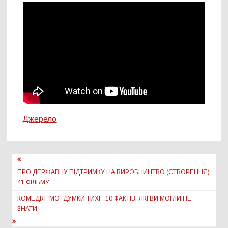
Джерело
Навігація
записів
ПРО ДЕРЖАВНУ ПІДТРИМКУ НА ВИРОБНИЦТВО (СТВОРЕННЯ)
41 ФІЛЬМУ
КОМЕДІЯ “МОЇ ДУМКИ ТИХІ”: 10 ФАКТІВ, ЯКІ ВИ МОГЛИ НЕ
ЗНАТИ