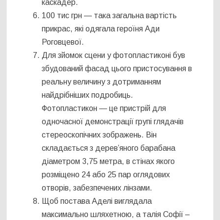
каскадер.
100 тис грн — така загальна вартість
прикрас, які одягала героїня Ади
Роговцевої.
Для зйомок сцени у фотопластиконі був
збудований фасад цього пристосування в
реальну величину з дотриманням
найдрібніших подробиць.
Фотопластикон — це пристрій для
одночасної демонстрації групі глядачів
стереоскопічних зображень. Він
складається з дерев’яного барабана
діаметром 3,75 метра, в стінах якого
розміщено 24 або 25 пар оглядових
отворів, забезпечених лінзами.
Щоб постава Аделі виглядала
максимально шляхетною, а талія Софії –