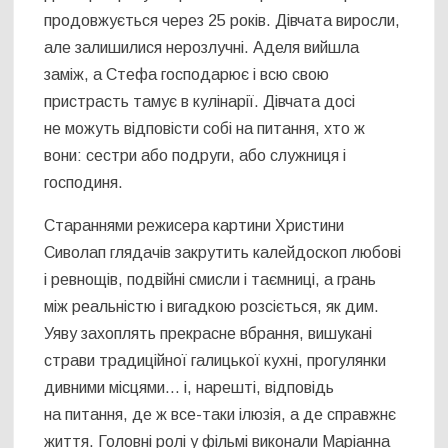
продовжується через 25 років. Дівчата виросли,
але залишилися нерозлучні. Аделя вийшла
заміж, а Стефа господарює і всю свою
пристрасть тамує в кулінарії. Дівчата досі
не можуть відповісти собі на питання, хто ж
вони: сестри або подруги, або служниця і
господиня.
Стараннями режисера картини Христини
Сиволап глядачів закрутить калейдоскоп любові
і ревнощів, подвійні смисли і таємниці, а грань
між реальністю і вигадкою розсіється, як дим.
Уяву захоплять прекрасне вбрання, вишукані
страви традиційної галицької кухні, прогулянки
дивними місцями… і, нарешті, відповідь
на питання, де ж все-таки ілюзія, а де справжнє
життя. Головні ролі у фільмі виконали Маріанна