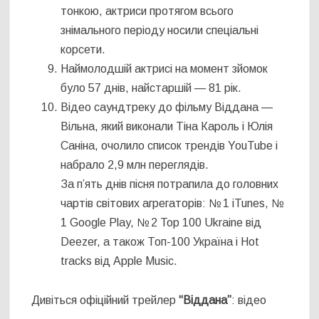
тонкою, актриси протягом всього
знімального періоду носили спеціальні
корсети.
Наймолодшій актрисі на момент зйомок
було 57 днів, найстаршій — 81 рік.
Відео саундтреку до фільму Віддана —
Вільна, який виконали Тіна Кароль і Юлія
Саніна, очолило список трендів YouTube і
набрало 2,9 млн переглядів.
За п’ять днів пісня потрапила до головних
чартів світових агрегаторів: № 1 iTunes, №
1 Google Play, № 2 Top 100 Ukraine від
Deezer, а також Топ-100 Україна і Hot
tracks від Apple Music.
Дивіться офіційний трейлер
“Віддана”
: відео