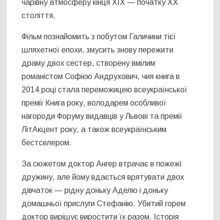
чарівну атмосферу кінця ХIX — початку ХХ
століття.
Фільм познайомить з побутом Галичини тієї
шляхетної епохи, змусить знову пережити
драму двох сестер, створену вмілим
романістом Софією Андрухович, чия книга в
2014 році стала переможицею всеукраїнської
премії Книга року, володарем особливої
нагороди Форуму видавців у Львові та премії
ЛітАкцент року, а також всеукраїнським
бестселером.
За сюжетом доктор Ангер втрачає в пожежі
дружину, але йому вдається врятувати двох
дівчаток — рідну доньку Аделю і доньку
домашньої прислуги Стефанію. Убитий горем
доктор вирішує виростити їх разом. Історія