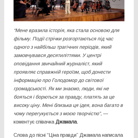
“Мене вразила історія, яка стала основою для
фільму. Події стрічки розгортаються під час
одного з найбільш трагічних періодів, який
замовчувався десятиліттями. У центрі
оповідання звичайний журналіст, який
проявляє справжній героїзм, щоб донести
інформацію про Голодомор до світової
громадськості. Як ми знаємо, люди, які не
бояться і борються за правду, платять за це
високу ціну. Мені близька ця ідея, вона багато в
чому перегукується з моєю творчістю”
, —
коментує співачка
Джамала
.
Слова до пісні “Ціна правди” Джамала написала