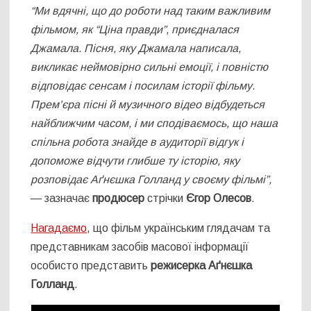
“Ми вдячні, що до роботи над таким важливим
фільмом, як “Ціна правди”, приєдналася
Джамала. Пісня, яку Джамала написала,
викликає неймовірно сильні емоції, і повністю
відповідає сенсам і посилам історії фільму.
Прем’єра пісні й музичного відео відбудеться
найближчим часом, і ми сподіваємось, що наша
спільна робота знайде в аудиторії відгук і
допоможе відчути глибше ту історію, яку
розповідає Аґнєшка Голланд у своєму фільмі”,
— зазначає
продюсер
стрічки
Єгор Олесов
.
Нагадаємо
, що фільм українським глядачам та
представникам засобів масової інформації
особисто представить
режисерка Аґнєшка
Голланд
.