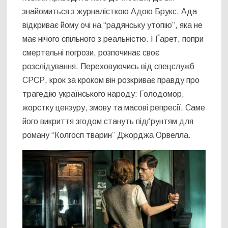
знайомиться з журналісткою Адою Брукс. Ада
відкриває йому очі на “радянську утопію”, яка не
має нічого спільного з реальністю. І Ґарет, попри
смертельні погрози, розпочинає своє
розслідування. Переховуючись від спецслужб
СРСР, крок за кроком він розкриває правду про
трагедію українського народу: Голодомор,
жорстку цензуру, змову та масові репресії. Саме
його викриття згодом стануть підґрунтям для
роману “Колгосп тварин” Джорджа Орвелла.