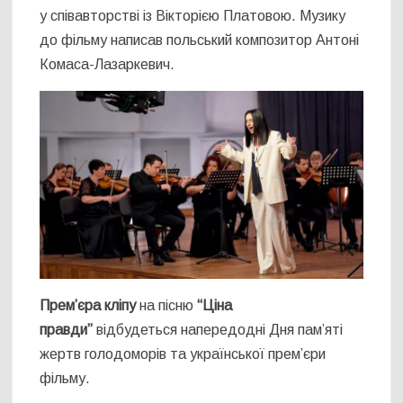
у співавторстві із Вікторією Платовою. Музику
до фільму написав польський композитор Антоні
Комаса-Лазаркевич.
Прем’єра кліпу
на пісню
“Ціна
правди”
відбудеться напередодні Дня пам’яті
жертв голодоморів та української прем’єри
фільму.