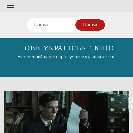
Перейти
до
вмісту
Пошук
НОВЕ УКРАЇНСЬКЕ КІНО
Незалежний проект про сучасне українське кіно