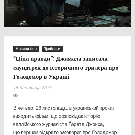
Новини кіно
Трейлери
“Ціна правди”: Джамала записала
саундтрек до історичного трилера про
Голодомор в Україні
15 Листопада 2019
В четвер, 28 листопада, в український прокат
виходить фільм, що розповідає історію
валлійського журналіста Ґарета Джонса,
що першим відкрито заговорив про Голодомор