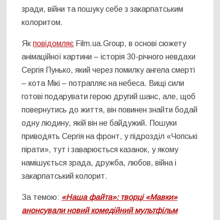
зради, війни та пошуку себе з закарпатським
колоритом.
Як
повідомляє
Film.ua.Group, в основі сюжету
анімаційної картини – історія 30-річного невдахи
Сергія Пунько, який через помилку ангела смерті
– кота Мікі – потрапляє на небеса. Вищі сили
готові подарувати герою другий шанс, але, щоб
повернутись до життя, він повинен знайти бодай
одну людину, якій він не байдужий. Пошуки
приводять Сергія на фронт, у підрозділ «Чопські
пірати», тут і заварюється казанок, у якому
намішується зрада, дружба, любов, війна і
закарпатський колорит.
За темою:
«Наша файта»: творці «Мавки»
анонсували новий комедійний мультфільм