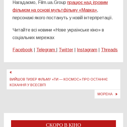
Нагадаємо, Film.ua.Group
працює над ігровим
фільмом на основі мультфільму «Мавка»
,
персонажі якого постануть у новій інтерпретації.
Читайте всі новини «Нове українське кіно» в
соціальних мережах
Facebook
|
Telegram
|
Twitter
|
Instagram
|
Threads
Навігація
записів
ВИЙШОВ ТИЗЕР ФІЛЬМУ «ТИ — КОСМОС» ПРО ОСТАННЄ
КОХАННЯ У ВСЕСВІТІ
МОРЕНА
СКОРО В КІНО