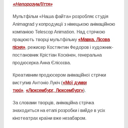
«НепорозумЛіття»
Мультфільм «Наша файта» розробляє студія
Animagrad у копродукції з німецькою анімаційною
компанією Telescop Animation. Над стрічкою
працюють творці мультфільму
«Мавка. Лісова
пісня»
, режисер Костянтин Федоров і художник-
постановник Крістіан Коскінен, генеральна
продюсерка Анна Єлісєєва.
Креативним продюсером анімаційної стрічки
виступив Антоніо Лукіч (
«Мої думки
тихі»
,
«Люксембург, Люксембург»
).
За словами творців, анімаційна стрічка
знаходиться на етапі розробки і вийде в усіх
кінотеатрах країни вже незабаром.