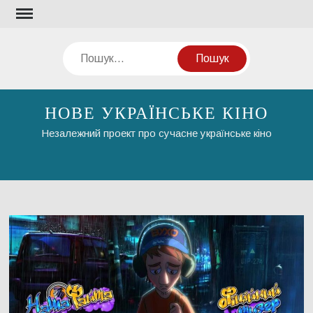
Перейти
до
вмісту
Пошук
НОВЕ УКРАЇНСЬКЕ КІНО
Незалежний проект про сучасне українське кіно