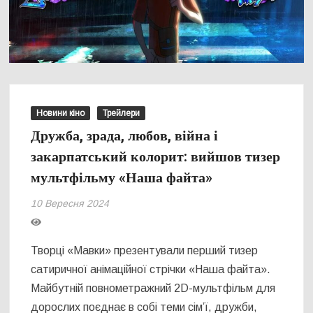
Новини кіно
Трейлери
Дружба, зрада, любов, війна і
закарпатський колорит: вийшов тизер
мультфільму «Наша файта»
10 Вересня 2024
Творці «Мавки» презентували перший тизер
сатиричної анімаційної стрічки «Наша файта».
Майбутній повнометражний 2D-мультфільм для
дорослих поєднає в собі теми сімʼї, дружби,