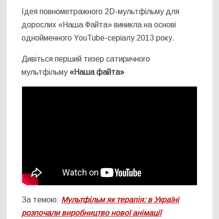
Ідея повнометражного 2D-мультфільму для
дорослих «Наша Файта» виникла на основі
однойменного YouTube-серіалу 2013 року.
Дивіться перший тизер сатиричного
мультфільму
«Наша файта»
За темою:
Мультфільм як терапія: в Україні
розпочали виробництво нової анімації