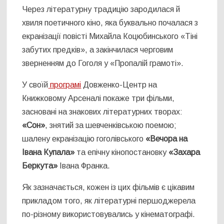
Через літературну традицію зародилася й
хвиля поетичного кіно, яка буквально почалася з
екранізації повісті Михайла Коцюбинського «Тіні
забутих предків», а закінчилася черговим
зверненням до Гоголя у «Пропалій грамоті».
У своїй
програмі
Довженко-Центр на
Книжковому Арсеналі покаже три фільми,
засновані на знакових літературних творах:
«Сон»
, знятий за шевченківською поемою;
шалену екранізацію гоголівського
«Вечора на
Івана Купала»
та епічну кінопостановку
«Захара
Беркута»
Івана Франка.
Як зазначається, кожен із цих фільмів є цікавим
прикладом того, як літературні першоджерела
по-різному використовувались у кінематографі.