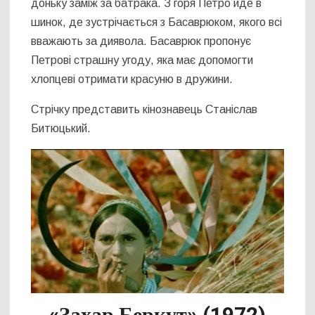
доньку заміж за батрака. З горя Петро йде в
шинок, де зустрічається з Басаврюком, якого всі
вважають за диявола. Басаврюк пропонує
Петрові страшну угоду, яка має допомогти
хлопцеві отримати красуню в дружини.
Стрічку представить кінознавець Станіслав
Битюцький.