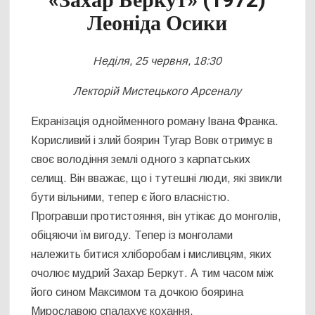
«Захар Беркут» (1972)
Леоніда Осики
Неділя, 25 червня, 18:30
Лекторій Мистецького Арсеналу
Екранізація однойменного роману Івана Франка.
Корисливий і злий боярин Тугар Вовк отримує в
своє володіння землі одного з карпатських
селищ. Він вважає, що і тутешні люди, які звикли
бути вільними, тепер є його власністю.
Програвши протистояння, він утікає до монголів,
обіцяючи їм вигоду. Тепер із монголами
належить битися хліборобам і мисливцям, яких
очолює мудрий Захар Беркут. А тим часом між
його сином Максимом та дочкою боярина
Мирославою спалахує кохання.