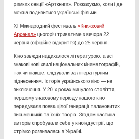
рамках секції «Арткнига». Розказуємо, коли і де
можна подивитися українські фільми.
XI Міжнародний фестиваль
«Книжковий
Арсенал»
цьогоріч триватиме з вечора 22
червня (офіційне відкриття) до 25 червня.
Кіно завжди надихалося літературою, а всі
знакові нові хвилі національних кінематографій,
так чи інакше, слідували за літературним
піднесенням. Історія українського кіно — не
виключення. У 20-х роках минулого століття,
першому знаковому періоду нашого кіно
передувала поява цілої генерації талановитих
письменників та їхніх творів. Згодом частина
авторів спробували себе у кіноіндустрії, що
стрімко розвивалась в Україні.