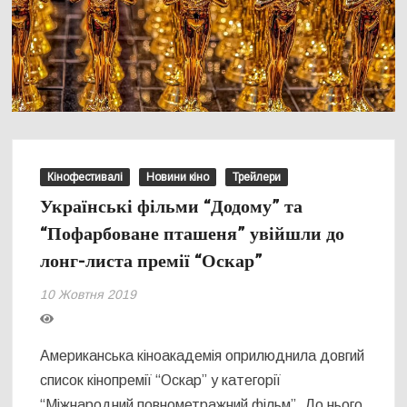
Кінофестивалі
Новини кіно
Трейлери
Українські фільми “Додому” та
“Пофарбоване пташеня” увійшли до
лонг-листа премії “Оскар”
10 Жовтня 2019
Американська кіноакадемія оприлюднила довгий
список кінопремії “Оскар” у категорії
“Міжнародний повнометражний фільм”. До нього