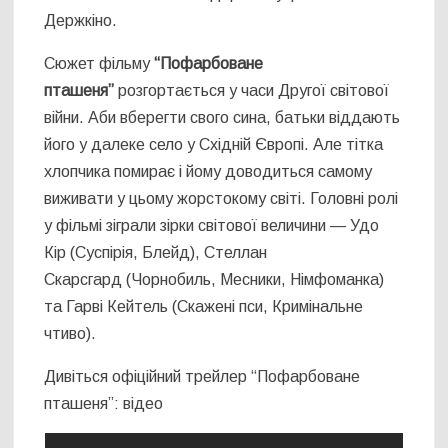
Держкіно.
Сюжет фільму
“Пофарбоване
пташеня”
розгортається у часи Другої світової
війни. Аби вберегти свого сина, батьки віддають
його у далеке село у Східній Європі. Але тітка
хлопчика помирає і йому доводиться самому
виживати у цьому жорстокому світі. Головні ролі
у фільмі зіграли зірки світової величини — Удо
Кір (Суспірія, Блейд), Стеллан
Скарсгард (Чорнобиль, Месники, Німфоманка)
та Гарві Кейтель (Скажені пси, Кримінальне
чтиво).
Дивіться офіційний трейлер “Пофарбоване
пташеня”: відео