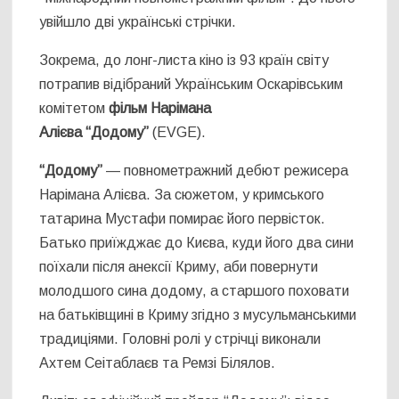
увійшло дві українські стрічки.
Зокрема, до лонг-листа кіно із 93 країн світу
потрапив відібраний Українським Оскарівським
комітетом
фільм
Нарімана
Алієва “Додому”
(EVGE).
“Додому”
— повнометражний дебют режисера
Нарімана Алієва. За сюжетом, у кримського
татарина Мустафи помирає його первісток.
Батько приїжджає до Києва, куди його два сини
поїхали після анексії Криму, аби повернути
молодшого сина додому, а старшого поховати
на батьківщині в Криму згідно з мусульманськими
традиціями. Головні ролі у стрічці виконали
Ахтем Сеітаблаєв та Ремзі Білялов.