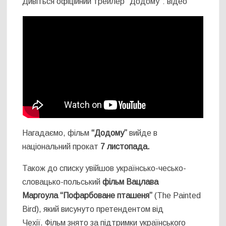
Дивіться офіційний трейлер “Додому”: відео
Нагадаємо, фільм
“Додому”
вийде в
національний прокат
7 листопада.
Також до списку увійшов українсько-чесько-
словацько-польський
фільм Вацлава
Маргоула “Пофарбоване пташеня”
(The Painted
Bird), який висунуто претендентом від
Чехії. Фільм знято за підтримки українського