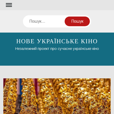
Перейти
до
вмісту
Пошук
НОВЕ УКРАЇНСЬКЕ КІНО
Незалежний проект про сучасне українське кіно