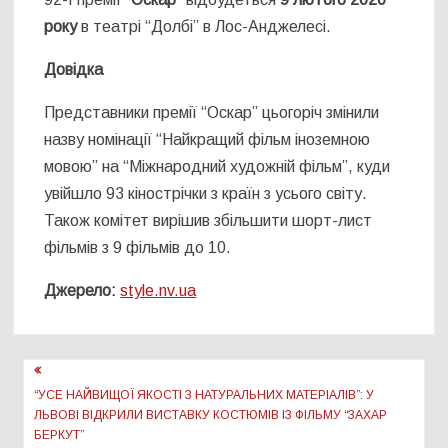
року
в театрі “Долбі” в Лос-Анджелесі.
Довідка
Представники премії “Оскар” цьогоріч змінили
назву номінації “Найкращий фільм іноземною
мовою” на “Міжнародний художній фільм”, куди
увійшло 93 кінострічки з країн з усього світу.
Також комітет вирішив збільшити шорт-лист
фільмів з 9 фільмів до 10.
Джерело:
style.nv.ua
Навігація
записів
“УСЕ НАЙВИЩОЇ ЯКОСТІ З НАТУРАЛЬНИХ МАТЕРІАЛІВ”: У
ЛЬВОВІ ВІДКРИЛИ ВИСТАВКУ КОСТЮМІВ ІЗ ФІЛЬМУ “ЗАХАР
БЕРКУТ”