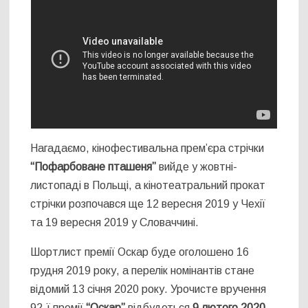
Нагадаємо, кінофестивальна прем’єра стрічки
“Пофарбоване пташеня”
вийде у жовтні-
листопаді в Польщі, а кінотеатральний прокат
стрічки розпочався ще 12 вересня 2019 у Чехії
та 19 вересня 2019 у Словаччині.
Шортлист премії Оскар буде оголошено 16
грудня 2019 року, а перелік номінантів стане
відомий 13 січня 2020 року. Урочисте вручення
92-ї премії
“Оскар”
відбудеться
9 лютого 2020