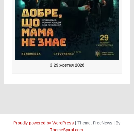
З 29 жовтня 2026
Proudly powered by WordPress
|
Theme: FreeNews
|
By
ThemeSpiral.com
.