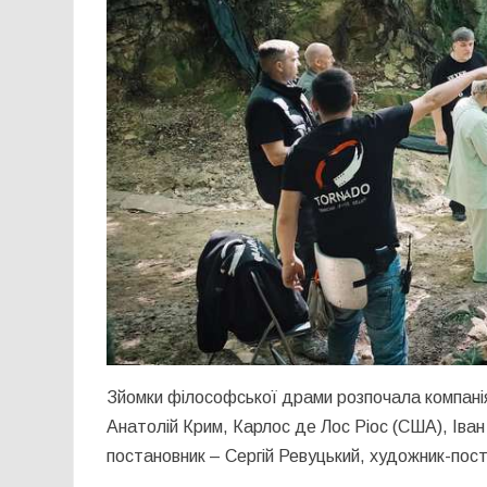
Зйомки філософської драми розпочала компані
Анатолій Крим, Карлос де Лос Ріос (США), Іван
постановник – Сергій Ревуцький, художник-пос