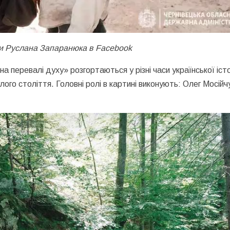
нки Руслана Запаранюка в Facebook
на перевалі духу» розгортаються у різні часи української істо
улого століття. Головні ролі в картині виконують: Олег Мосійч