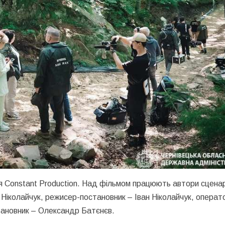
я Constant Production. Над фільмом працюють автори сцена
 Ніколайчук, режисер-постановник – Іван Ніколайчук, операт
тановник – Олександр Батєнєв.