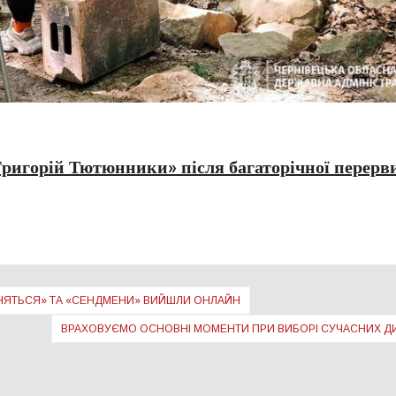
Григорій Тютюнники» після багаторічної перерв
ИНЯТЬСЯ» ТА «СЕНДМЕНИ» ВИЙШЛИ ОНЛАЙН
ВРАХОВУЄМО ОСНОВНІ МОМЕНТИ ПРИ ВИБОРІ СУЧАСНИХ Д