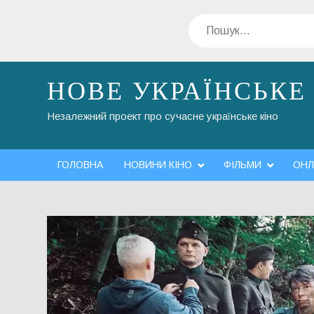
Перейти
Пошук
до
вмісту
НОВЕ УКРАЇНСЬКЕ
Незалежний проект про сучасне українське кіно
ГОЛОВНА
НОВИНИ КІНО
ФІЛЬМИ
ОНЛ