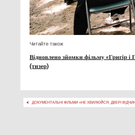
Читайте також
Відновлено зйомки фільму «Григір і 
(тизер)
Навігація
ДОКУМЕНТАЛЬНІ ФІЛЬМИ «НЕ ХВИЛЮЙСЯ, ДВЕРІ ВІДЧ
записів