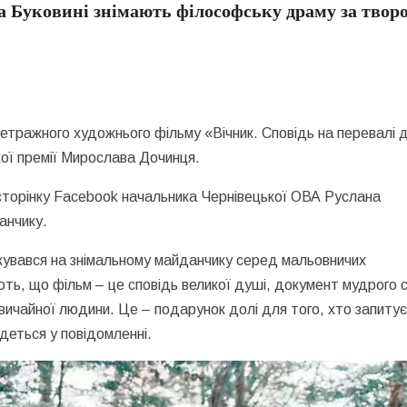
на Буковині знімають філософську драму за твор
метражного художнього фільму «Вічник. Сповідь на перевалі 
ої премії Мирослава Дочинця.
сторінку Facebook начальника Чернівецької ОВА Руслана
анчику.
лкувався на знімальному майданчику серед мальовничих
ть, що фільм – це сповідь великої душі, документ мудрого 
вичайної людини. Це – подарунок долі для того, хто запитує
 йдеться у повідомленні.