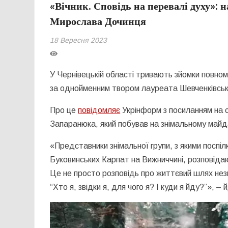
«Вічник. Сповідь на перевалі духу»: 
Мирослава Дочинця
18 Вересня 2023
У Чернівецькій області тривають зйомки повно
за однойменним твором лауреата Шевченківськ
Про це
повідомляє
Укрінформ з посиланням на 
Запаранюка, який побував на знімальному майд
«Представники знімальної групи, з якими поспі
Буковинських Карпат на Вижниччині, розповідаю
Це не просто розповідь про життєвий шлях нез
“Хто я, звідки я, для чого я? І куди я йду?”», –