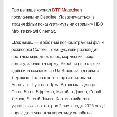
Про це пише журнал
DTF Magazine
з
посиланням на Deadline. Як зазначається, з
травня фільм показуватимуть на стримінгу HBO
Max та каналі Cinemax.
«Між нами» — дебютний повнометражний фільм
режисерки Соломії Томащук, який розповідає
про таємницю двох жінок, моральний вибір,
помсту, злочин та карму. Виробництво стрічки
здійснила компанія Up Ua Studio за підтримки
Держкіно. Головні ролі в картині виконали:
Анастасія Пустовіт, Ірма Вітовська, Дмитро
Сова, Євген Єфремов, Михайло Дзюба, Сергій
Детюк, Євгеній Ламах. Картина вийшла в
українських кінотеатрах 2 листопада 2023 року і
наразі доступна для перегляду онлайн на