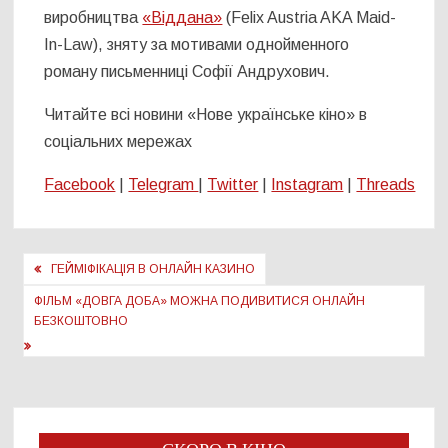
виробництва
«Віддана»
(Felix Austria AKA Maid-
In-Law), зняту за мотивами однойменного
роману письменниці Софії Андрухович.
Читайте всі новини «Нове українське кіно» в
соціальних мережах
Facebook
|
Telegram
|
Twitter
|
Instagram
|
Threads
Навігація
ГЕЙМІФІКАЦІЯ В ОНЛАЙН КАЗИНО
записів
ФІЛЬМ «ДОВГА ДОБА» МОЖНА ПОДИВИТИСЯ ОНЛАЙН
БЕЗКОШТОВНО