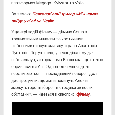
платформах Megogo, Kyivstar та Volia.
За темою:
Психологічний трилер «Між нами»
вийде у січні на Netflix
У центрі подій фільму — дівчина Саша з
травматичним минулим та хаотичними
любовними стосунками, яку зіграла Анастасія
Пустовіт. Поруч з нею, у несподіваному для
себе амплуа, акторка Ірма Вітовська, що втілює
образ лікарки Ані. Одного дня жіночі долі
перетинаються — несподіваний поворот долі
дає зрозуміти, що зміни неминучі. Але чи
зможуть героїні зберегти стосунки за нових
обставин?, — йдеться в синопсисі
фільму
.