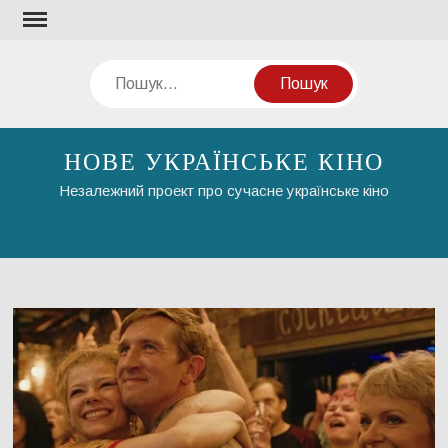
Перейти
до
вмісту
Пошук
НОВЕ УКРАЇНСЬКЕ КІНО
Незалежний проект про сучасне українське кіно