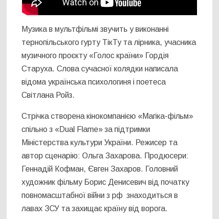
Музика в мультфільмі звучить у виконанні
тернопільського гурту ТікТу та лірника, учасника
музичного проєкту «Голос країни» Гордія
Старуха. Слова сучасної колядки написала
відома українська психологиня і поетеса
Світлана Ройз.
Стрічка створена кінокомпанією «Магіка-фільм»
спільно з «Dual Flame» за підтримки
Міністерства культури України. Режисер та
автор сценарію: Ольга Захарова. Продюсери:
Геннадій Кофман, Євген Захаров. Головний
художник фільму Борис Денисевич від початку
повномасштабної війни з рф знаходиться в
лавах ЗСУ та захищає країну від ворога.