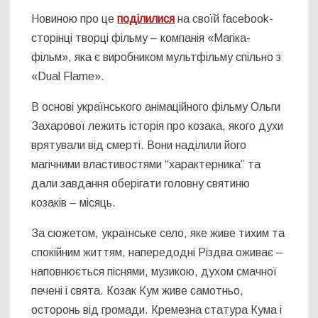
Новиною про це
поділилися
на своїй facebook-
сторінці творці фільму – компанія «Магіка-
фільм», яка є виробником мультфільму спільно з
«Dual Flame».
В основі українського анімаційного фільму Ольги
Захарової лежить історія про козака, якого духи
врятували від смерті. Вони наділили його
магічними властивостями “характерника” та
дали завдання оберігати головну святиню
козаків – місяць.
За сюжетом, українське село, яке живе тихим та
спокійним життям, напередодні Різдва оживає –
наповнюється піснями, музикою, духом смачної
печені і свята. Козак Кум живе самотньо,
осторонь від громади. Кремезна статура Кума і