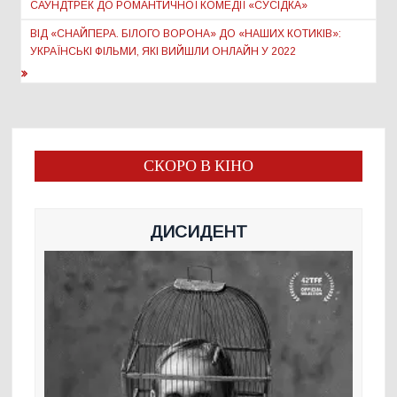
САУНДТРЕК ДО РОМАНТИЧНОЇ КОМЕДІЇ «СУСІДКА»
ВІД «СНАЙПЕРА. БІЛОГО ВОРОНА» ДО «НАШИХ КОТИКІВ»:
УКРАЇНСЬКІ ФІЛЬМИ, ЯКІ ВИЙШЛИ ОНЛАЙН У 2022
СКОРО В КІНО
ДИСИДЕНТ